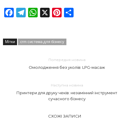
Facebook
Telegram
WhatsApp
X
Pinterest
Отправить
Мітки
crm система для бізнесу
Попередня новина
Омолодження без уколів: LPG-масаж
Наступна новина
Принтери для друку чеків: незамінний інструмент
сучасного бізнесу
СХОЖІ ЗАПИСИ