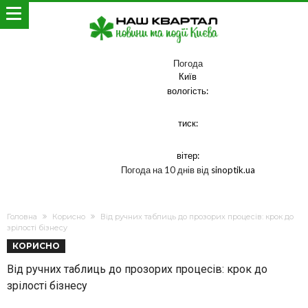
Погода
Київ
вологість:
тиск:
вітер:
Погода на 10 днів від
sinoptik.ua
Головна
Корисно
Від ручних таблиць до прозорих процесів: крок до
зрілості бізнесу
КОРИСНО
Від ручних таблиць до прозорих процесів: крок до
зрілості бізнесу