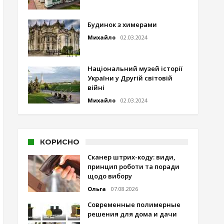
Будинок з химерами
Михайло
02.03.2024
Національний музей історії
України у Другій світовій
війні
Михайло
02.03.2024
КОРИСНО
Сканер штрих-коду: види,
принцип роботи та поради
щодо вибору
Ольга
07.08.2026
Современные полимерные
решения для дома и дачи