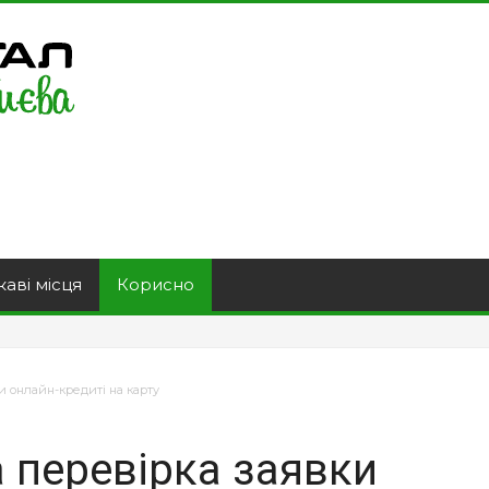
каві місця
Корисно
и онлайн-кредиті на карту
 перевірка заявки