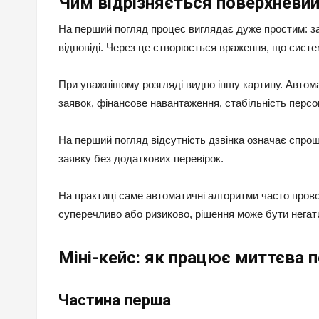
Чим відрізняється поверхневий
На перший погляд процес виглядає дуже простим: за
відповіді. Через це створюється враження, що систе
При уважнішому розгляді видно іншу картину. Автома
заявок, фінансове навантаження, стабільність персо
На перший погляд відсутність дзвінка означає спро
заявку без додаткових перевірок.
На практиці саме автоматичні алгоритми часто пров
суперечливо або ризиково, рішення може бути негат
Міні-кейс: як працює миттєва п
Частина перша