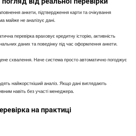
 погляд від реальної перевірки
повнення анкети, підтвердження карти та очікування
ма майже не аналізує дані.
тична перевірка враховує кредитну історію, активність
нальних даних та поведінку під час оформлення анкети.
щене схвалення. Наче система просто автоматично погоджує
одять найжорсткіший аналіз. Якщо дані виглядають
ивним навіть без участі менеджера.
еревірка на практиці