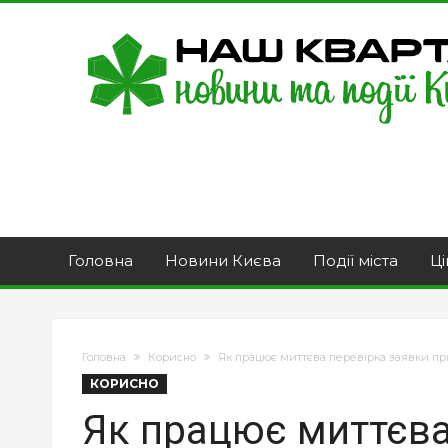
Головна
Новини Києва
Події міста
Ці
Головна
Корисно
Як працює миттєва перевірка заявки пр
КОРИСНО
Як працює миттєва