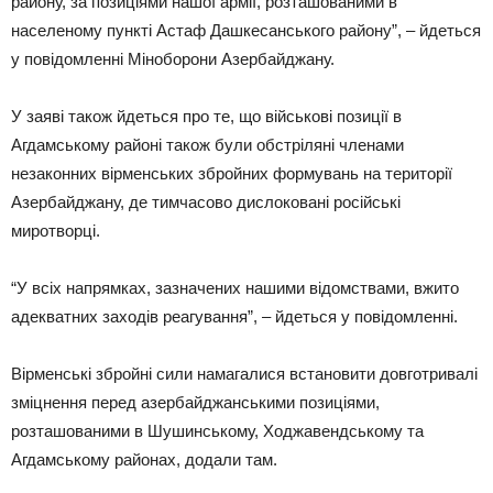
району, за позиціями нашої армії, розташованими в
населеному пункті Астаф Дашкесанського району”, – йдеться
у повідомленні Міноборони Азербайджану.
У заяві також йдеться про те, що військові позиції в
Агдамському районі також були обстріляні членами
незаконних вірменських збройних формувань на території
Азербайджану, де тимчасово дислоковані російські
миротворці.
“У всіх напрямках, зазначених нашими відомствами, вжито
адекватних заходів реагування”, – йдеться у повідомленні.
Вірменські збройні сили намагалися встановити довготривалі
зміцнення перед азербайджанськими позиціями,
розташованими в Шушинському, Ходжавендському та
Агдамському районах, додали там.