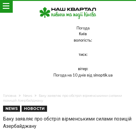
Погода
Київ
вологість:
тиск:
вітер:
Погода на 10 днів від
sinoptik.ua
Головна
News
Баку заявляє про обстріл вірменськими силами
позицій Азербайджану
NEWS
НОВОСТИ
Баку заявляє про обстріл вірменськими силами позицій
Азербайджану