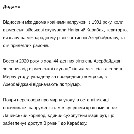
Додамо
Відносини між двома країнами напружені з 1991 року, коли
вірменські військові окупували Нагірний Карабах, територію,
визнану на міжнародному рівні частиною Азербайджану, та
сім прилеглих районів.
Восени 2020 року в ході 44-денних зіткнень Азербайджан
звільнив від вірменської окупації кілька міст, сіл та селищ.
Мирну угоду, укладену за посередництвом росії, в
Азербайджані відзначають як тріумф.
Попри переговори про мирну угоду, в останні місяці
посилилася напруженість між сусідніми країнами через
Лачинський коридор, єдиний сухопутний маршрут, що
забезпечує доступ Вірменії до Карабаху.