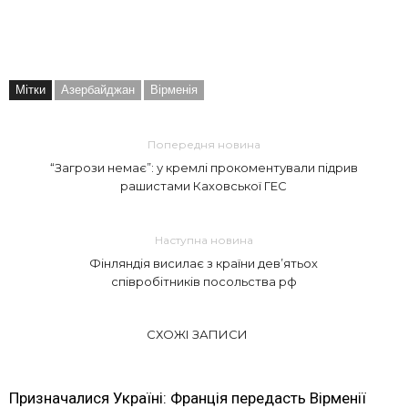
Мітки
Азербайджан
Вірменія
Попередня новина
“Загрози немає”: у кремлі прокоментували підрив
рашистами Каховської ГЕС
Наступна новина
Фінляндія висилає з країни дев’ятьох
співробітників посольства рф
СХОЖІ ЗАПИСИ
Призначалися Україні: Франція передасть Вірменії