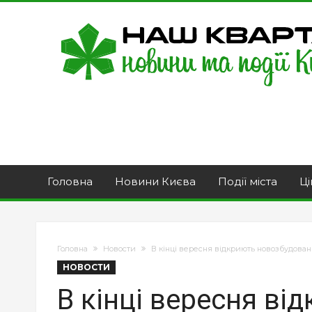
Головна
Новини Києва
Події міста
Ці
Головна
Новости
В кінці вересня відкриють новозбудован
НОВОСТИ
В кінці вересня ві