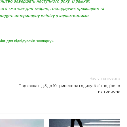
ицтво завершать наступного року. В рамках
ного «житла» для тварин, господарчих приміщень та
зведуть ветеринарну клініку з карантинними
інг для відвідувачів зоопарку»
Наступна новина
Парковка від 5 до 10 гривень за годину: Київ поділено
на три зони