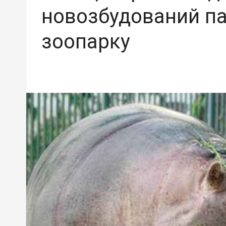
новозбудований пар
зоопарку