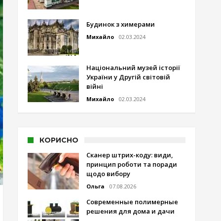
Будинок з химерами
Михайло
02.03.2024
Національний музей історії
України у Другій світовій
війні
Михайло
02.03.2024
КОРИСНО
Сканер штрих-коду: види,
принцип роботи та поради
щодо вибору
Ольга
07.08.2026
Современные полимерные
решения для дома и дачи