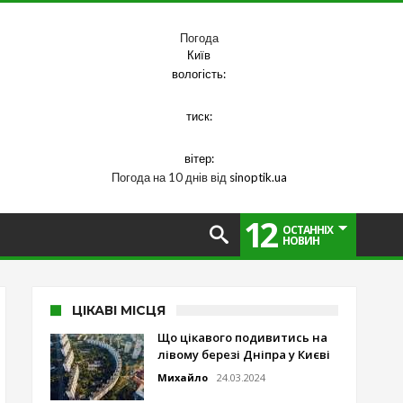
Погода
Київ
вологість:
тиск:
вітер:
Погода на 10 днів від
sinoptik.ua
12
ОСТАННІХ
НОВИН
ЦІКАВІ МІСЦЯ
Що цікавого подивитись на
лівому березі Дніпра у Києві
Михайло
24.03.2024