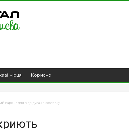
каві місця
Корисно
ий паркінг для відвідувачів зоопарку
дкриють