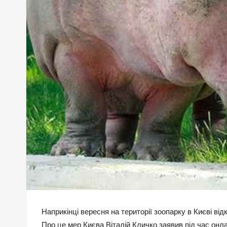
Наприкінці вересня на території зоопарку в Києві ві
Про це мер Києва Віталій Кличко заявив під час онла