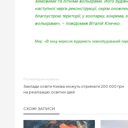
зимовими та літніми вольєрами. Його будівн
наступної черги реконструкції, окрім оновле
благоустрою території, у зоопарку, зокрема, 
вольєрами», – повідомив Віталій Кличко.
Мер: «В кінці вересня відкриють новозбудований парк
Попередня новина
Заклади освіти Києва можуть отримати 200 000 грн
на реалізацію освітніх ідей
СХОЖІ ЗАПИСИ