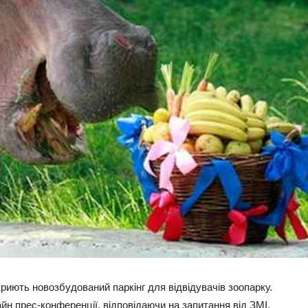
дкриють новозбудований паркінг для відвідувачів зоопарку.
йн прес-конференції, відповідаючи на запитання від ЗМІ.