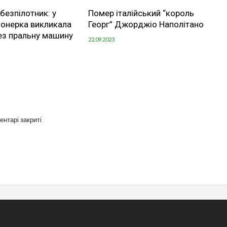
безпілотник: у
Помер італійський “король
іонерка викликала
Георг” Джорджіо Наполітано
ез пральну машину
22.09.2023
ентарі закриті