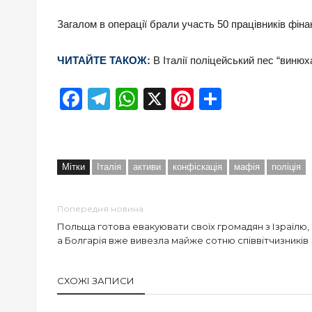
Загалом в операції брали участь 50 працівників фінан
ЧИТАЙТЕ ТАКОЖ:
В Італії поліцейський пес “винюх
Facebook
Telegram
WhatsApp
X
Pinterest
Отправи
Мітки
Італія
активи
конфіскація
мафія
поліція
Попередня новина
Польща готова евакуювати своїх громадян з Ізраїлю,
а Болгарія вже вивезла майже сотню співвітчизників
СХОЖІ ЗАПИСИ