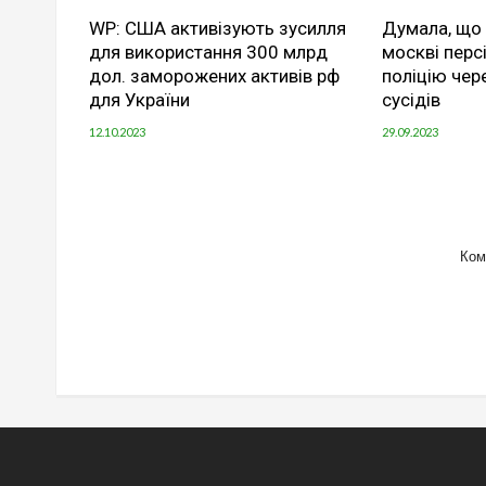
WP: США активізують зусилля
Думала, що 
для використання 300 млрд
москві перс
дол. заморожених активів рф
поліцію чер
для України
сусідів
12.10.2023
29.09.2023
Ком