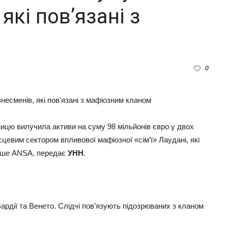
 які пов’язані з
0
тницю вилучила активи на суму 98 мільйонів євро у двох
ісцевим сектором впливової мафіозної «сім’ї» Лаудані, які
 пише ANSA, передає
УНН
.
ардії та Венето. Слідчі пов’язують підозрюваних з кланом