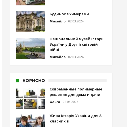
Будинок з химерами
Михайло
02.03.2024
Національний музей історії
України у Другій світовій
війні
Михайло
02.03.2024
КОРИСНО
Современные полимерные
решения для дома и дачи
Ольга
02.08.2026
Жива історія України для 8-
класників