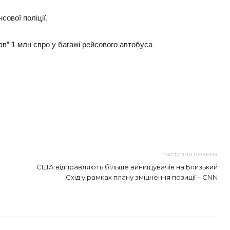
сової поліції.
ав” 1 млн євро у багажі рейсового автобуса
ть
Наступна новина
США відправляють більше винищувачів на Близький
Схід у рамках плану зміцнення позиції – CNN