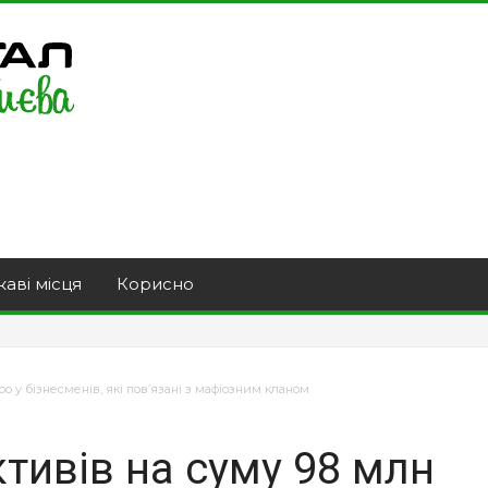
каві місця
Корисно
ро у бізнесменів, які пов’язані з мафіозним кланом
ктивів на суму 98 млн