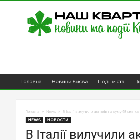
Головна
Новини Києва
Події міста
Ці
Головна
News
В Італії вилучили активів на суму 98 млн єв
NEWS
НОВОСТИ
В Італії вилучили а