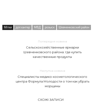
Мітки
догхантер
МВД
розыск
Шевченковский район
Попередня новина
Сельскохозяйственные ярмарки
Шевченковского района: где купить
качественные продукты
Наступна новина
Специалисты медико-косметологического
центра Формула Молодости о том как убрать
морщины
СХОЖІ ЗАПИСИ