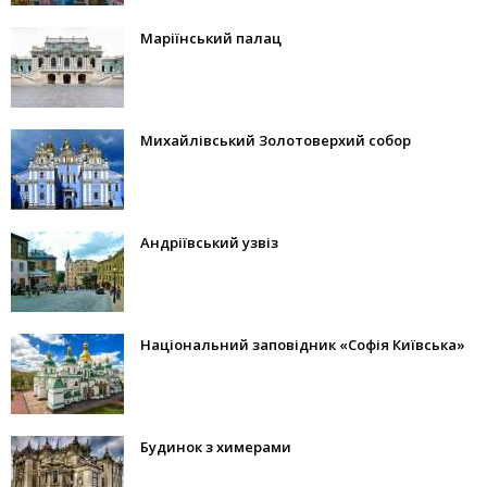
Маріїнський палац
Михайлівський Золотоверхий собор
Андріївський узвіз
Національний заповідник «Софія Київська»
Будинок з химерами