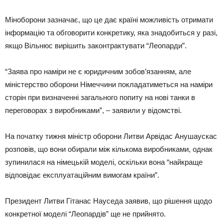
Міноборони зазначає, що це дає країні можливість отримати
інформацію та обговорити конкретику, яка знадобиться у разі,
якщо Вільнюс вирішить законтрактувати “Леопарди”.
“Заява про наміри не є юридичним зобов’язанням, але
міністерство оборони Німеччини покладатиметься на наміри
сторін при визначенні загального попиту на нові танки в
переговорах з виробниками”, – заявили у відомстві.
На початку тижня міністр оборони Литви Арвідас Анушаускас
розповів, що вони обирали між кількома виробниками, однак
зупинилася на німецькій моделі, оскільки вона “найкраще
відповідає експлуатаційним вимогам країни”.
Президент Литви Гітанас Науседа заявив, що рішення щодо
конкретної моделі “Леопардів” ще не прийнято.