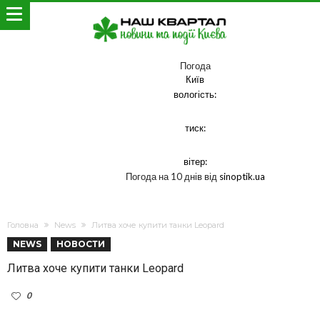
Погода
Київ
вологість:
тиск:
вітер:
Погода на 10 днів від
sinoptik.ua
Головна
News
Литва хоче купити танки Leopard
NEWS
НОВОСТИ
Литва хоче купити танки Leopard
0