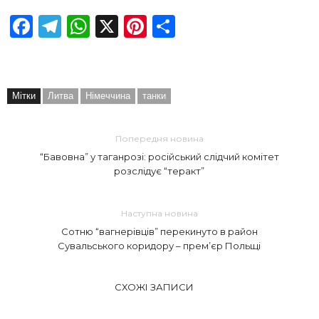
Facebook
Telegram
WhatsApp
X
Pinterest
Отправить
Мітки
Литва
Німеччина
танки
Попередня новина
“Бавовна” у таганрозі: російський слідчий комітет
розслідує “теракт”
Наступна новина
Сотню “вагнерівців” перекинуто в район
Сувальського коридору – прем’єр Польщі
СХОЖІ ЗАПИСИ