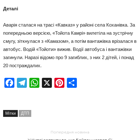
Деталі
Аварія сталася на трасі «Кавказ» у районі села Коханівка. За
попередньою версією, «Тойота Камрі» вилетіла на зустрічну
смугу, зіткнулася з «Камазом», а потім вантажівка врізалася в
автобус. Водій «Тойоти» вижив. Водії автобуса і вантажівки
загинули. Наразі відомо про 9 загиблих, з них 2 дітей, і понад
20 постраждалих.
Facebook
Telegram
WhatsApp
X
Pinterest
Отправить
Мітки
ДТП
Попередня новина