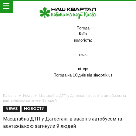
Погода
Київ
вологість:
тиск:
вітер:
Погода на 10 днів від
sinoptik.ua
Головна
News
Масштабна ДТП у Дагестані: в аварії з автобусом та
вантажівкою загинули 9 людей
NEWS
НОВОСТИ
Масштабна ДТП у Дагестані: в аварії з автобусом та
вантажівкою загинули 9 людей