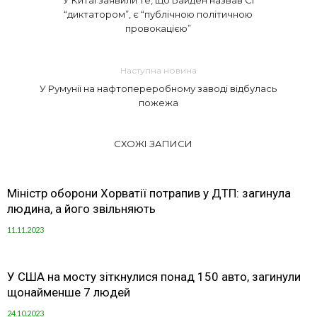
У Китаї заявили те, що Байден назвав Сі
“диктатором”, є “публічною політичною
провокацією”
Наступна новина
У Румунії на нафтопереробному заводі відбулась
пожежа
СХОЖІ ЗАПИСИ
Міністр оборони Хорватії потрапив у ДТП: загинула
людина, а його звільняють
11.11.2023
У США на мосту зіткнулися понад 150 авто, загинули
щонайменше 7 людей
24.10.2023