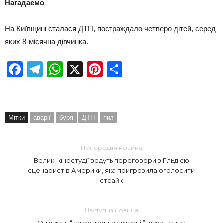
Нагадаємо
На Київщині сталася ДТП, постраждало четверо дітей, серед
яких 8-місячна дівчинка.
Facebook
Telegram
WhatsApp
X
Pinterest
Отправить
Мітки
аварії
буря
ДТП
пил
Попередня новина
Великі кіностудії ведуть переговори з Гільдією
сценаристів Америки, яка пригрозила оголосити
страйк
Наступна новина
Очікують “загострення ситуації”: лукашенко