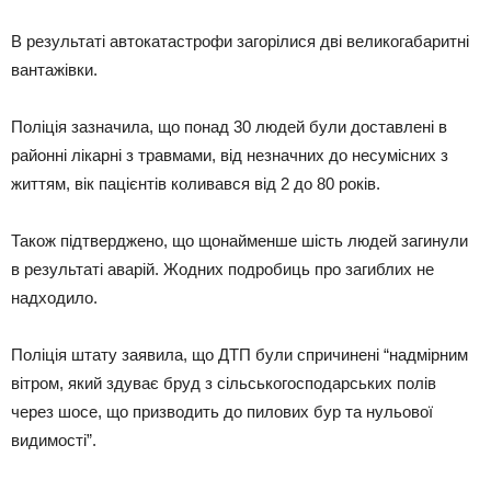
В результаті автокатастрофи загорілися дві великогабаритні
вантажівки.
Поліція зазначила, що понад 30 людей були доставлені в
районні лікарні з травмами, від незначних до несумісних з
життям, вік пацієнтів коливався від 2 до 80 років.
Також підтверджено, що щонайменше шість людей загинули
в результаті аварій. Жодних подробиць про загиблих не
надходило.
Поліція штату заявила, що ДТП були спричинені “надмірним
вітром, який здуває бруд з сільськогосподарських полів
через шосе, що призводить до пилових бур та нульової
видимості”.