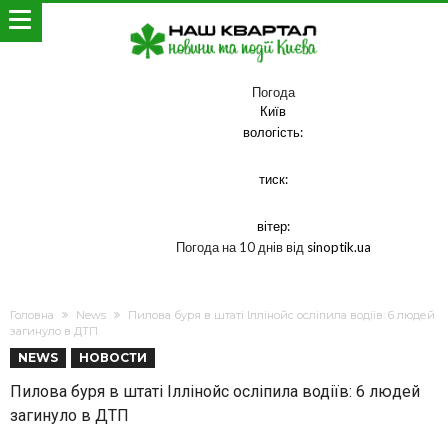
Погода
Київ
вологість:
тиск:
вітер:
Погода на 10 днів від
sinoptik.ua
Головна
News
Пилова буря в штаті Іллінойс осліпила водіїв: 6 людей
загинуло в ДТП
NEWS
НОВОСТИ
Пилова буря в штаті Іллінойс осліпила водіїв: 6 людей
загинуло в ДТП