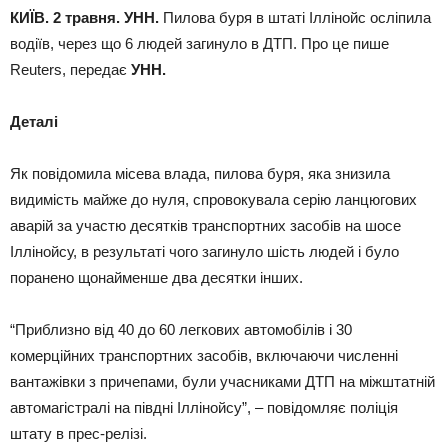
КИЇВ. 2 травня. УНН.
Пилова буря в штаті Іллінойс осліпила
водіїв, через що 6 людей загинуло в ДТП. Про це пише
Reuters, передає
УНН.
Деталі
Як повідомила місева влада, пилова буря, яка знизила
видимість майже до нуля, спровокувала серію ланцюгових
аварій за участю десятків транспортних засобів на шосе
Іллінойсу, в результаті чого загинуло шість людей і було
поранено щонайменше два десятки інших.
“Приблизно від 40 до 60 легкових автомобілів і 30
комерційних транспортних засобів, включаючи численні
вантажівки з причепами, були учасниками ДТП на міжштатній
автомагістралі на півдні Іллінойсу”, – повідомляє поліція
штату в прес-релізі.