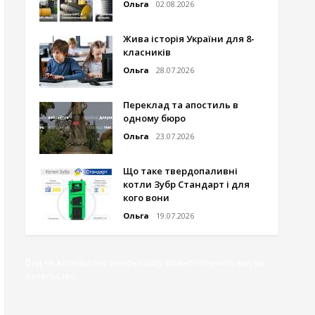
Ольга
02.08.2026
Жива історія України для 8-
класників
Ольга
28.07.2026
Переклад та апостиль в
одному бюро
Ольга
23.07.2026
Що таке твердопаливні
котли Зубр Стандарт і для
кого вони
Ольга
19.07.2026
Вид на жительство
теперь сразу можно получить вид на
жительство.