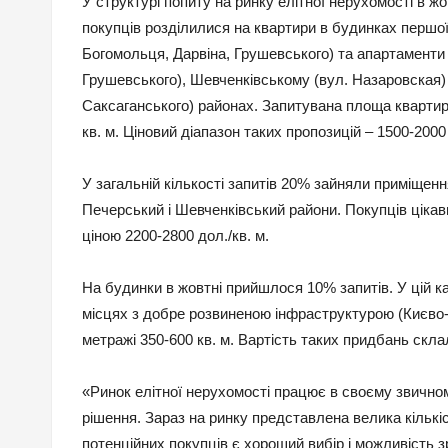
У структурі попиту на ринку елітної нерухомості в 
покупців розділилися на квартири в будинках першої
Богомольця, Дарвіна, Грушевського) та апартаменти 
Грушевського), Шевченківському (вул. Назаровская) 
Саксаганського) районах. Запитувана площа квартир 
кв. м. Ціновий діапазон таких пропозицій – 1500-2000 
У загальній кількості запитів 20% зайняли приміщен
Печерський і Шевченківський райони. Покупців цікав
ціною 2200-2800 дол./кв. м.
На будинки в жовтні прийшлося 10% запитів. У цій к
місцях з добре розвиненою інфраструктурою (Києво-
метражі 350-600 кв. м. Вартість таких придбань склал
«Ринок елітної нерухомості працює в своєму звично
рішення. Зараз на ринку представлена ​​велика кількі
потенційних покупців є хороший вибір і можливість 