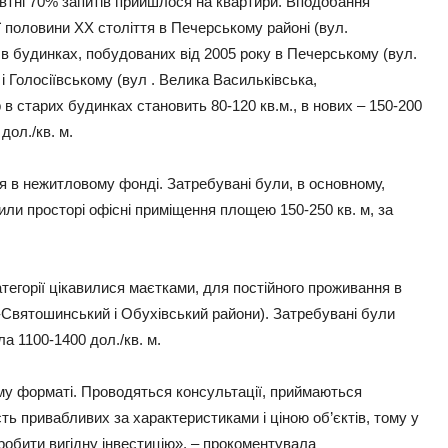
жовтні 70% запитів прийшлося на квартири. Вподобання
 половини ХХ століття в Печерському районі (вул.
в будинках, побудованих від 2005 року в Печерському (вул.
і Голосіївському (вул . Велика Васильківська,
в старих будинках становить 80-120 кв.м., в нових – 150-200
дол./кв. м.
ня в нежитловому фонді. Затребувані були, в основному,
или просторі офісні приміщення площею 150-250 кв. м, за
атегорії цікавилися маєтками, для постійного проживання в
Святошинський і Обухівський райони). Затребувані були
а 1100-1400 дол./кв. м.
му форматі. Проводяться консультації, приймаються
сть привабливих за характеристиками і ціною об’єктів, тому у
зробити вигідну інвестицію», – прокоментувала