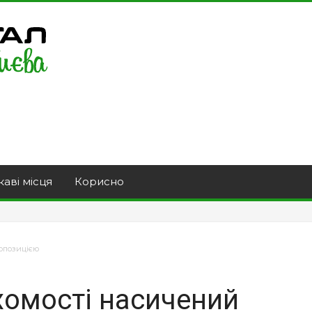
каві місця
Корисно
ропозицією
хомості насичений