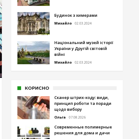
Будинок з химерами
Михайло
02.03.2024
Національний музей історії
України у Другій світовій
війні
Михайло
02.03.2024
КОРИСНО
Сканер штрих-коду: види,
принцип роботи та поради
щодо вибору
Ольга
07.08.2026
Современные полимерные
решения для дома и дачи