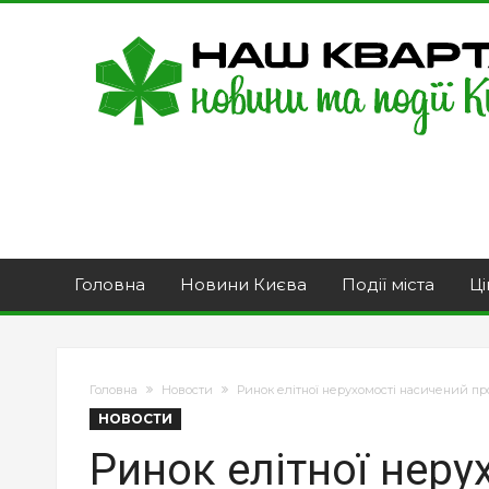
Головна
Новини Києва
Події міста
Ці
Головна
Новости
Ринок елітної нерухомості насичений п
НОВОСТИ
Ринок елітної неру