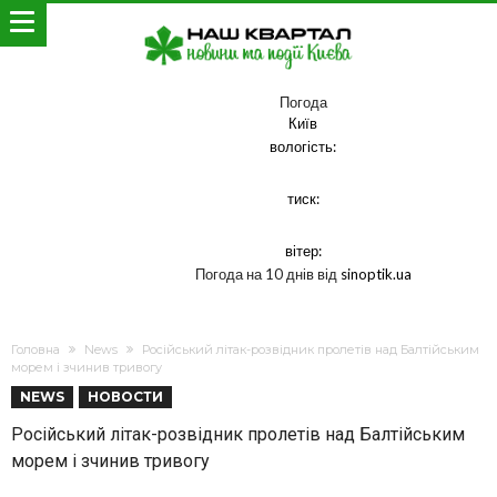
Погода
Київ
вологість:
тиск:
вітер:
Погода на 10 днів від
sinoptik.ua
Головна
News
Російський літак-розвідник пролетів над Балтійським
морем і зчинив тривогу
NEWS
НОВОСТИ
Російський літак-розвідник пролетів над Балтійським
морем і зчинив тривогу