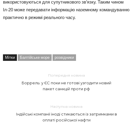
використовуються для супутникового зв’язку. Таким чином
Іл-20 може передавати інформацію наземному командуванню
практично в режимі реального часу.
Мітки
Балтійське море
розвідники
Попередня новина
Боррель: у ЄС поки не готові узгодити новий
пакет санкцій проти рф
Наступна новина
Індійські компанії іноді стикаються із затримками в
оплаті російської нафти