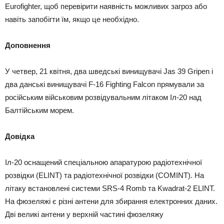
Eurofighter, щоб перевірити наявність можливих загроз або
навіть запобігти їм, якщо це необхідно.
Доповнення
У четвер, 21 квітня, два шведські винищувачі Jas 39 Gripen і
два данські винищувачі F-16 Fighting Falcon прямували за
російським військовим розвідувальним літаком Іл-20 над
Балтійським морем.
Довідка
Іл-20 оснащений спеціальною апаратурою радіотехнічної
розвідки (ELINT) та радіотехнічної розвідки (COMINT). На
літаку встановлені системи SRS-4 Romb та Kwadrat-2 ELINT.
На фюзеляжі є різні антени для збирання електронних даних.
Дві великі антени у верхній частині фюзеляжу