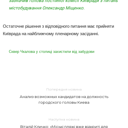
зазначив
голова постійної комісії Київради з питань
містобудування Олександр Міщенко
.
Остаточне рішення з відповідного питання має прийняти
Київрада на найближчому пленарному засіданні.
Сквер Чкалова у столиці захистили від забудови
Попередня новина
Анализ возможных кандидатов на должность
городского головы Киева
Наступна новина
Віталій Кличко: «Міські пляжі вже відкриті для