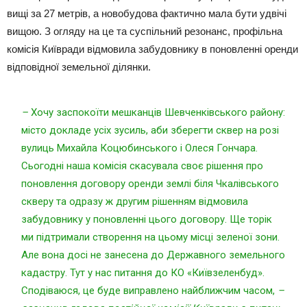
вищі за 27 метрів, а новобудова фактично мала бути удвічі
вищою. З огляду на це та суспільний резонанс, профільна
комісія Київради відмовила забудовнику в поновленні оренди
відповідної земельної ділянки.
–
Хочу заспокоїти мешканців Шевченківського району:
місто докладе усіх зусиль, аби зберегти сквер на розі
вулиць Михайла Коцюбинського і Олеся Гончара.
Сьогодні наша комісія скасувала своє рішення про
поновлення договору оренди землі біля Чкалівського
скверу та одразу ж другим рішенням відмовила
забудовнику у поновленні цього договору. Ще торік
ми підтримали створення на цьому місці зеленої зони.
Але вона досі не занесена до Державного земельного
кадастру. Тут у нас питання до КО «Київзеленбуд».
Сподіваюся, це буде виправлено найближчим часом,
–