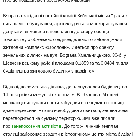
Вчора на засіданні постійної комісії Київської міської ради з
питань містобудування, архітектури та землекористування
депутати відмовили в поновленні договору оренди
товариству з обмеженою відповідальністю «Молодіжний
житловий комплекс «Оболонь». Йдеться про оренду
земельних ділянок на вул. Богдана Хмельницького, 80-б, у
Шевченківському районі площами 0,1859 га та 0,0484 га для
будівництва житлового будинку з паркінгом.
Відповідна земельна ділянка, де планувалося будівництво
14-поверхівки межує зі сквером ім. В. Чкалова. Місцеві
мешканці виступали проти забудови в середмісті столиці,
адже переконані – якщо новобудова з’явиться, зелена зона
перетвориться на суміжну територію. ЗМІ вже писали
про
занепокоєння активістів
. До того ж, чинний генплан
столиці забороняє зводити в історичному центрі міста будівлі