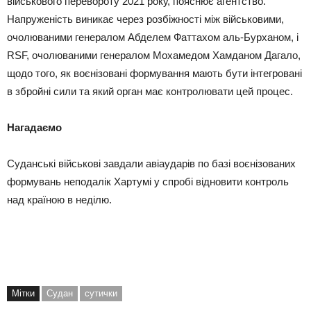
військового перевороту 2021 року, пояснює агентство.
Напруженість виникає через розбіжності між військовими,
очолюваними генералом Абделем Фаттахом аль-Бурханом, і
RSF, очолюваними генералом Мохамедом Хамданом Дагало,
щодо того, як воєнізовані формування мають бути інтегровані
в збройні сили та який орган має контролювати цей процес.
Нагадаємо
Суданські військові завдали авіаударів по базі воєнізованих
формувань неподалік Хартумі у спробі відновити контроль
над країною в неділю.
Мітки
Судан
сутички