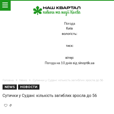
Погода
Київ
вологість:
тиск:
вітер:
Погода на 10 днів від
sinoptik.ua
Головна
News
Сутички у Судані: кількість загиблих зросла до 56
NEWS
НОВОСТИ
Сутички у Судані: кількість загиблих зросла до 56
0