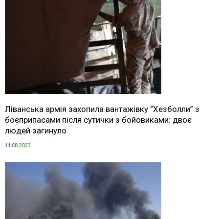
Ліванська армія захопила вантажівку “Хезболли” з
боєприпасами після сутички з бойовиками: двоє
людей загинуло
11.08.2023