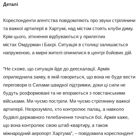
Деталі
Кореспонденти агентства повідомляють про звуки стрілянини
та важкої артилерії в Хартумі, над містом стоять клуби диму.
Крім цього, зіткнення відбуваються у прилеглих
містах Омдурман і Бахрі. Ситуація в столиці залишається
напруженою, а мирні жителі опинилися в центрі бойових дій.
“Не схоже, що ситуація йде до деескалації. Армія
оприлюднила заяву, в якій говориться, що вона не буде вести
переговори із Силами швидкої підтримки, доки ці сили не
будуть розформовані та не впораються з повстанськими
військами. Ми чуємо постріли. Ми чуємо стрілянину важкої
артилерії. Незрозуміло, хто контролює палац, а навколо
будівлі державного телебачення точаться бої. Армія каже,
що вона контролює свою штаб-квартиру, а також
міжнародний аеропорт Хартума”, – повідомила кореспондент