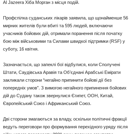
Al Jazeera Хіба Морган з місця подій.
Профспілка суданських лікарів заявила, що щонайменше 56
мирних жителів були вбиті та 595 людей, включаючи
учасників бойових дій, отримали поранення після початку
бою між військовими та Силами швидкої підтримки (RSF) у
суботу, 16 квітня.
Зазначається, що запеклі бої відбулися, коли Сполучені
Штати, Саудівська Аравія та Об’єднані Арабські Емірати
закликали сторони “негайно припинити бойові дії без
попередніх умов”. З вимогою негайного припинення бойових
дій до Судану також звернулися Єгипет, ООН, Китай,
Європейський Союз і Африканський Союз.
Дві сторони змагаються за владу, оскільки політичні фракції
ведуть переговори про формування перехідного уряду після