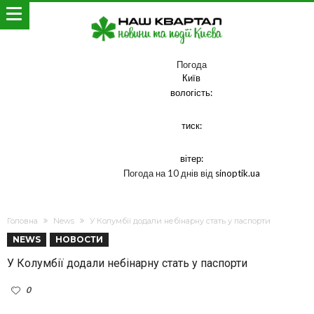
Погода
Київ
вологість:
тиск:
вітер:
Погода на 10 днів від
sinoptik.ua
Головна
News
У Колумбії додали небінарну стать у паспорти
NEWS
НОВОСТИ
У Колумбії додали небінарну стать у паспорти
0