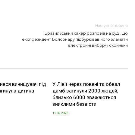
Наступна новина
Бразильський хакер розповів на суді, що
експрезидент Болсонару підбурював його зламати
електронні виборчі скриньки
збився винищувач під
У Лівії через повені та обвал
загинула дитина
дамб загинули 2000 людей,
близько 6000 вважаються
зниклими безвісти
12.09.2023