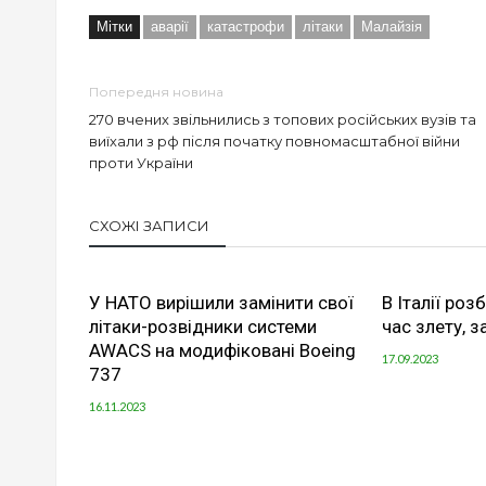
Мітки
аварії
катастрофи
літаки
Малайзія
Попередня новина
270 вчених звільнились з топових російських вузів та
виїхали з рф після початку повномасштабної війни
проти України
СХОЖІ ЗАПИСИ
У НАТО вирішили замінити свої
В Італії ро
літаки-розвідники системи
час злету, 
AWACS на модифіковані Boeing
17.09.2023
737
16.11.2023