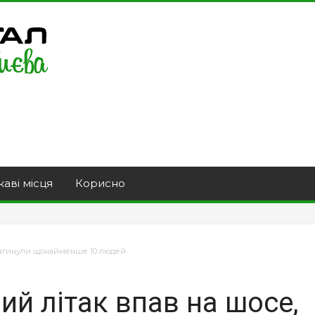
каві місця
Корисно
 загинули щонайменше 10 людей
ий літак впав на шосе,