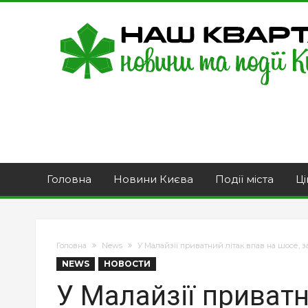
Головна
Новини Києва
Події міста
Ці
Головна
News
У Малайзії приватний літак впав на шосе,
NEWS
НОВОСТИ
У Малайзії приватн