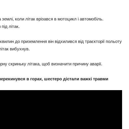
 землі, коли літак врізався в мотоцикл і автомобіль.
під літак.
 хвилин до приземлення він відхилився від траєкторії польоту
літак вибухнув.
ну скриньку літака, щоб визначити причину аварії.
и перекинувся в горах, шестеро дістали важкі травми