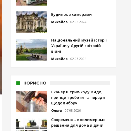
Будинок з химерами
Михайло
02.03.2024
Національний музей історії
України у Другій світовій
війні
Михайло
02.03.2024
КОРИСНО
Сканер штрих-коду: види,
принцип роботи та поради
щодо вибору
Ольга
07.08.2026
Современные полимерные
решения для дома и дачи