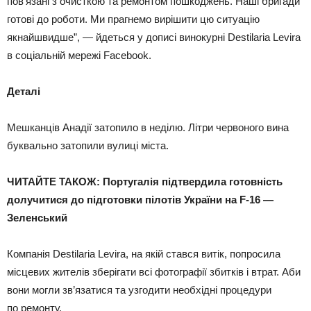
пов’язані з очисткою та ремонтом пошкоджень. Наші бригади
готові до роботи. Ми прагнемо вирішити цю ситуацію
якнайшвидше”, — йдеться у дописі винокурні Destilaria Levira
в соціальній мережі Facebook.
Деталі
Мешканців Анадії затопило в неділю. Літри червоного вина
буквально затопили вулиці міста.
ЧИТАЙТЕ ТАКОЖ: Португалія підтвердила готовність
долучитися до підготовки пілотів України на F-16 —
Зеленський
Компанія Destilaria Levira, на якій стався витік, попросила
місцевих жителів зберігати всі фотографії збитків і втрат. Аби
вони могли зв’язатися та узгодити необхідні процедури
по ремонту.