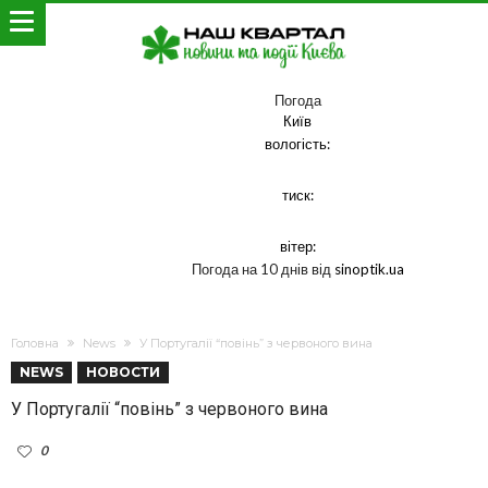
Погода
Київ
вологість:
тиск:
вітер:
Погода на 10 днів від
sinoptik.ua
Головна
News
У Португалії “повінь” з червоного вина
NEWS
НОВОСТИ
У Португалії “повінь” з червоного вина
0