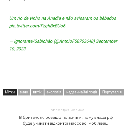
Um rio de vinho na Anadia e não avisaram os bêbados
pic.twitter.com/FzqhBxBUo6
— Ignorante/Sabichão (@AntnioF58703648) September
10, 2023
Мітки
вино
витік
екологія
надзвичайні події
Португалія
Попередня новина
В британські розвідці пояснили, чому влада рф
буде уникати відкритої массової мобілізації