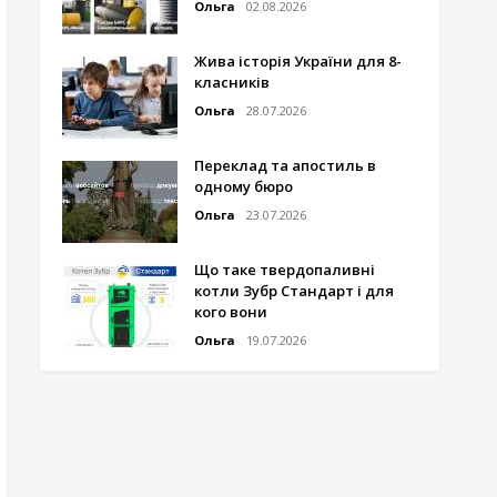
Ольга
02.08.2026
Жива історія України для 8-
класників
Ольга
28.07.2026
Переклад та апостиль в
одному бюро
Ольга
23.07.2026
Що таке твердопаливні
котли Зубр Стандарт і для
кого вони
Ольга
19.07.2026