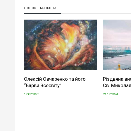
СХОЖІ ЗАПИСИ
Олексій Овчаренко та його
Різдвяна ви
“Барви Всесвіту”
Св. Миколая
12.02.2025
21.12.2024