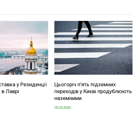
ставка у Резиденції
Цьогоріч п’ять підземних
 в Лаврі
переходів у Києві продублюють
наземними
05.03.2024