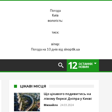
Погода
Київ
вологість:
тиск:
вітер:
Погода на 10 днів від
sinoptik.ua
12
ОСТАННІХ
НОВИН
ЦІКАВІ МІСЦЯ
Що цікавого подивитись на
лівому березі Дніпра у Києві
Михайло
24.03.2024