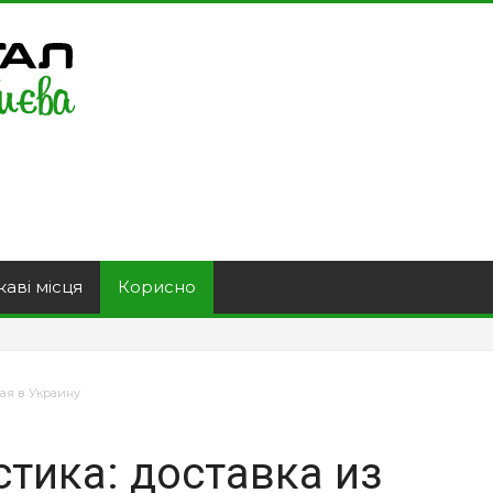
каві місця
Корисно
тая в Украину
тика: доставка из