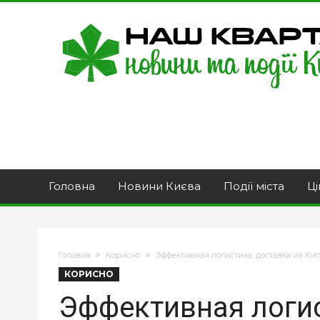
Головна
Новини Києва
Події міста
Ці
Головна
Корисно
Эффективная логистика: доставка из Ки
КОРИСНО
Эффективная логис