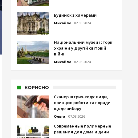
Будинок з химерами
Михайло
02.03.2024
Національний музей історії
України у Другій світовій
війні
Михайло
02.03.2024
КОРИСНО
Сканер штрих-коду: види,
принцип роботи та поради
щодо вибору
Ольга
07.08.2026
Современные полимерные
решения для дома и дачи