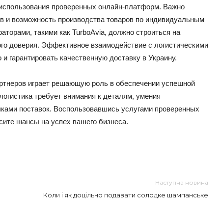
 использования проверенных онлайн-платформ. Важно
ов и возможность производства товаров по индивидуальным
аторами, такими как TurboAvia, должно строиться на
ого доверия. Эффективное взаимодействие с логистическими
о и гарантировать качественную доставку в Украину.
ртнеров играет решающую роль в обеспечении успешной
логистика требует внимания к деталям, умения
очками поставок. Воспользовавшись услугами проверенных
ысите шансы на успех вашего бизнеса.
Наступна новина
Коли і як доцільно подавати солодке шампанське