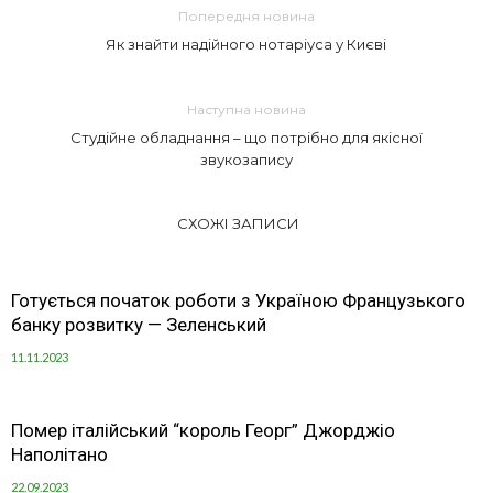
Попередня новина
Як знайти надійного нотаріуса у Києві
Наступна новина
Студійне обладнання – що потрібно для якісної
звукозапису
СХОЖІ ЗАПИСИ
Готується початок роботи з Україною Французького
банку розвитку — Зеленський
11.11.2023
Помер італійський “король Георг” Джорджіо
Наполітано
22.09.2023