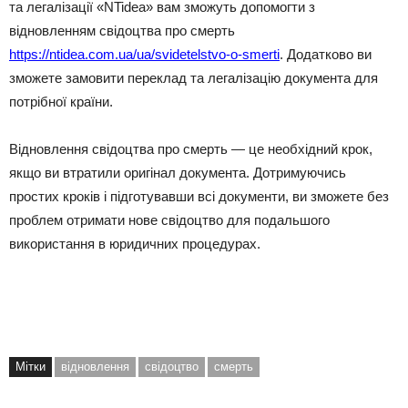
та легалізації «NTidea» вам зможуть допомогти з
відновленням свідоцтва про смерть
https://ntidea.com.ua/ua/svidetelstvo-o-smerti
. Додатково ви
зможете замовити переклад та легалізацію документа для
потрібної країни.
Відновлення свідоцтва про смерть — це необхідний крок,
якщо ви втратили оригінал документа. Дотримуючись
простих кроків і підготувавши всі документи, ви зможете без
проблем отримати нове свідоцтво для подальшого
використання в юридичних процедурах.
Мітки
відновлення
свідоцтво
смерть