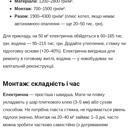
Матеріали
: 1200–2800 грн/м².
Монтаж
: 700–1500 грн/м².
Разом
: 1900–4300 грн/м² (плюс котел, якщо немає
автономного опалення — ще 20–50 тис. грн).
Для прикладу, на 50 м² електрична обійдеться в 60–165 тис.
грн, водяна — 95–215 тис. грн. Додайте утеплення, стяжку чи
підготовку основи (+20–40%). Електрична вигідніша для
ремонту в готовому житлі, водяна — у новобудовах чи
капітальній реконструкції.
Монтаж: складність і час
Електрична
— простіша і швидша. Мати чи плівку
укладають у шар плиткового клею (3–5 мм) або сухим
способом. Не потрібна товста стяжка, не піднімається рівень
підлоги значно. Монтаж на 20–40 м² займає 1–3 дні, часто
можна зробити частково самостійно (з дотриманням