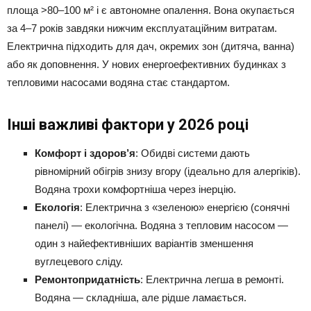
площа >80–100 м² і є автономне опалення. Вона окупається
за 4–7 років завдяки нижчим експлуатаційним витратам.
Електрична підходить для дач, окремих зон (дитяча, ванна)
або як доповнення. У нових енергоефективних будинках з
тепловими насосами водяна стає стандартом.
Інші важливі фактори у 2026 році
Комфорт і здоров’я
: Обидві системи дають
рівномірний обігрів знизу вгору (ідеально для алергіків).
Водяна трохи комфортніша через інерцію.
Екологія
: Електрична з «зеленою» енергією (сонячні
панелі) — екологічна. Водяна з тепловим насосом —
один з найефективніших варіантів зменшення
вуглецевого сліду.
Ремонтопридатність
: Електрична легша в ремонті.
Водяна — складніша, але рідше ламається.