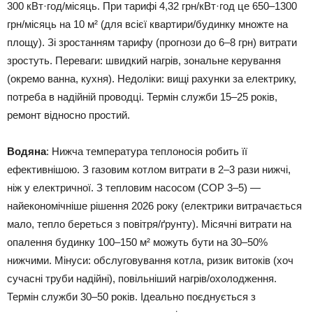
300 кВт·год/місяць. При тарифі 4,32 грн/кВт·год це 650–1300
грн/місяць на 10 м² (для всієї квартири/будинку множте на
площу). Зі зростанням тарифу (прогнози до 6–8 грн) витрати
зростуть. Переваги: швидкий нагрів, зональне керування
(окремо ванна, кухня). Недоліки: вищі рахунки за електрику,
потреба в надійній проводці. Термін служби 15–25 років,
ремонт відносно простий.
Водяна
: Нижча температура теплоносія робить її
ефективнішою. З газовим котлом витрати в 2–3 рази нижчі,
ніж у електричної. З тепловим насосом (COP 3–5) —
найекономічніше рішення 2026 року (електрики витрачається
мало, тепло береться з повітря/ґрунту). Місячні витрати на
опалення будинку 100–150 м² можуть бути на 30–50%
нижчими. Мінуси: обслуговування котла, ризик витоків (хоч
сучасні труби надійні), повільніший нагрів/охолодження.
Термін служби 30–50 років. Ідеально поєднується з