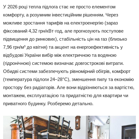
У 2026 році тепла підлога стає не просто елементом
комфорту, а розумним інвестиційним рішенням. Через
можливе зростання тарифів на електроенергію (зараз
фіксований 4,32 грн/кВт·год, але прогнозують поступове
підвищення до ринкових), стабільність цін на газ (близько
7,96 грн/м³ до квітня) та акцент на енергоефективність у
відбудові України вибір між електричною та водяною
(гідронічною) системою визначає довгострокові витрати.
Обидві системи забезпечують рівномірний обігрів, комфорт
(температура підлоги 24–28°C), зменшення пилу та економію
простору без радіаторів. Але вони відрізняються за вартістю,
монтажем, експлуатацією та придатністю для квартири чи
приватного будинку. Розберемо детально.