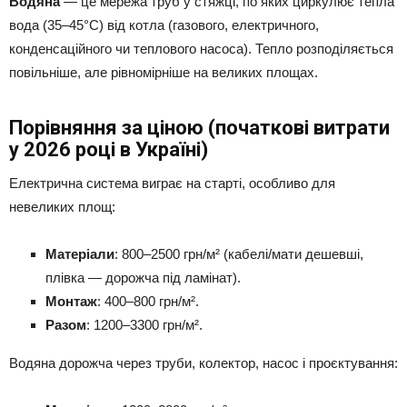
Водяна
— це мережа труб у стяжці, по яких циркулює тепла
вода (35–45°C) від котла (газового, електричного,
конденсаційного чи теплового насоса). Тепло розподіляється
повільніше, але рівномірніше на великих площах.
Порівняння за ціною (початкові витрати
у 2026 році в Україні)
Електрична система виграє на старті, особливо для
невеликих площ:
Матеріали
: 800–2500 грн/м² (кабелі/мати дешевші,
плівка — дорожча під ламінат).
Монтаж
: 400–800 грн/м².
Разом
: 1200–3300 грн/м².
Водяна дорожча через труби, колектор, насос і проєктування: