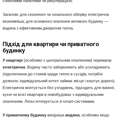
сонячними панелями чи рекуперацією.
Загалом: для сезонного чи зонального обігріву електрична
економніша; для основного опалення великого будинку —
водяна з ефективним джерелом тепла.
Підхід для квартири чи приватного
будинку
У квартирі
(особливо з центральним опаленням) перемагає
електрична
. Водяну часто забороняють або ускладнюють
(підключення до стояків краде тепло в сусідів, потрібні
дозволи, індивідуальний котел займає місце і коштує дорого).
Електрична монтується без узгоджень, підходить для ванної,
кухні чи всієї квартири в новобудовах з індивідуальним
опаленням. Легко інтегрується зі smart-системами.
У приватному будинку
вигідніша
водяна
, особливо якщо