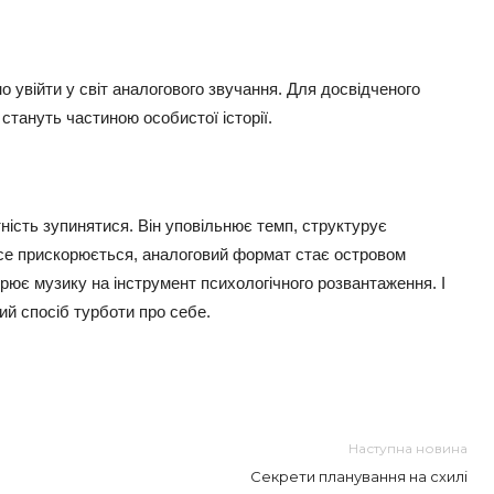
 увійти у світ аналогового звучання. Для досвідченого
 стануть частиною особистої історії.
атність зупинятися. Він уповільнює темп, структурує
е все прискорюється, аналоговий формат стає островом
рює музику на інструмент психологічного розвантаження. І
ий спосіб турботи про себе.
Наступна новина
Секрети планування на схилі