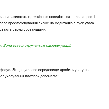
хологи називають це «якірною поведінкою» — коли прості
ілове прослуховування схоже на медитацію в русі: увага
 стають структурованішими.
. Вона стає інструментом саморегуляції.
 фокус. Якщо цифрове середовище дробить увагу на
рослуховування платівок допомагає: