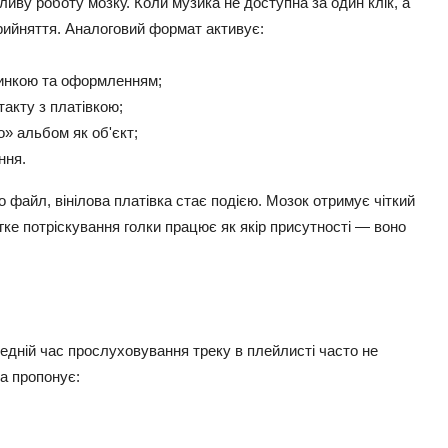
ливу роботу мозку. Коли музика не доступна за один клік, а
прийняття. Аналоговий формат активує:
динкою та оформленням;
акту з платівкою;
» альбом як об'єкт;
ння.
о файл, вінілова платівка стає подією. Мозок отримує чіткий
гке потріскування голки працює як якір присутності — воно
редній час прослуховування треку в плейлисті часто не
а пропонує: