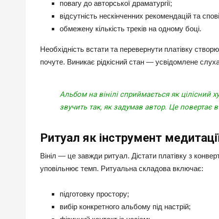
повагу до авторської драматургії;
відсутність нескінченних рекомендацій та спов
обмежену кількість треків на одному боці.
Необхідність встати та перевернути платівку створю
почуте. Виникає рідкісний стан — усвідомлене слуха
Альбом на вінілі сприймається як цілісний ху
звучить так, як задумав автор. Це повертає в
Ритуал як інструмент медитаці
Вініл — це завжди ритуал. Дістати платівку з конвер
уповільнює темп. Ритуальна складова включає:
підготовку простору;
вибір конкретного альбому під настрій;