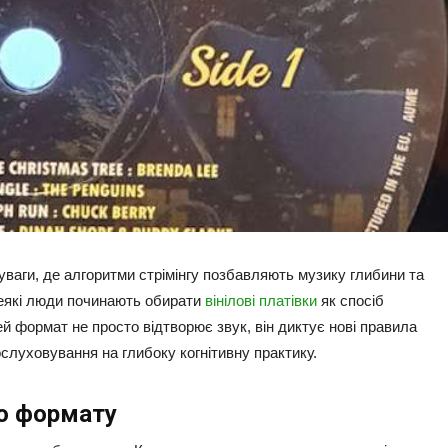
ваги, де алгоритми стрімінгу позбавляють музику глибини та
деякі люди починають обирати
вінілові платівки
як спосіб
й формат не просто відтворює звук, він диктує нові правила
слуховування на глибоку когнітивну практику.
го формату