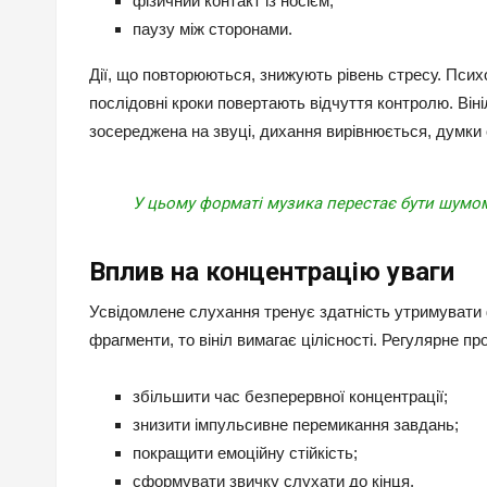
фізичний контакт із носієм;
паузу між сторонами.
Дії, що повторюються, знижують рівень стресу. Пси
послідовні кроки повертають відчуття контролю. Він
зосереджена на звуці, дихання вирівнюється, думки
У цьому форматі музика перестає бути шумом
Вплив на концентрацію уваги
Усвідомлене слухання тренує здатність утримувати
фрагменти, то вініл вимагає цілісності. Регулярне п
збільшити час безперервної концентрації;
знизити імпульсивне перемикання завдань;
покращити емоційну стійкість;
сформувати звичку слухати до кінця.