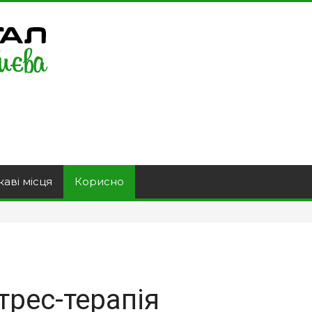
каві місця
Корисно
стрес-терапія