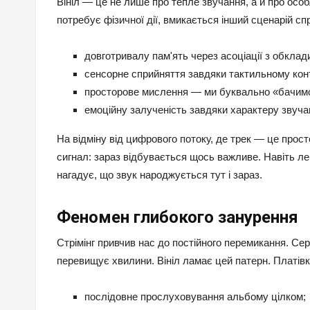
Вініл — це не лише про тепле звучання, а й про особ
потребує фізичної дії, вмикається інший сценарій с
довготривалу пам'ять через асоціації з обкла
сенсорне сприйняття завдяки тактильному конт
просторове мислення — ми буквально «бачимо
емоційну залученість завдяки характеру звуча
На відміну від цифрового потоку, де трек — це прост
сигнал: зараз відбувається щось важливе. Навіть ле
нагадує, що звук народжується тут і зараз.
Феномен глибокого занурення
Стрімінг привчив нас до постійного перемикання. Се
перевищує хвилини. Вініл ламає цей патерн. Платівк
послідовне прослуховування альбому цілком;