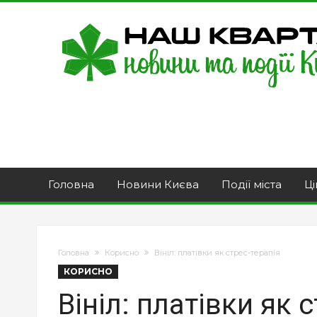
Головна
Новини Києва
Події міста
Ці
Головна
Корисно
Вініл: платівки як стрес-терапія
КОРИСНО
Вініл: платівки як 