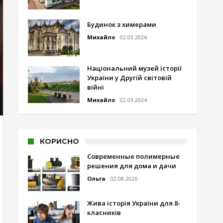
Будинок з химерами
Михайло
02.03.2024
Національний музей історії
України у Другій світовій
війні
Михайло
02.03.2024
КОРИСНО
Современные полимерные
решения для дома и дачи
Ольга
02.08.2026
Жива історія України для 8-
класників