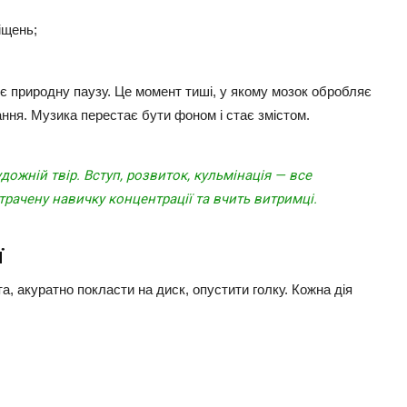
іщень;
є природну паузу. Це момент тиші, у якому мозок обробляє
ння. Музика перестає бути фоном і стає змістом.
дожній твір. Вступ, розвиток, кульмінація — все
трачену навичку концентрації та вчить витримці.
ї
та, акуратно покласти на диск, опустити голку. Кожна дія