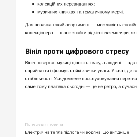
колекційних перевиданнях;
музичних книжках та тематичному мерчі.
Для новачка такий асортимент — можливість спокійно
колекціонера — шанс знайти рідкісні екземпляри, які
Вініл проти цифрового стресу
Вініл повертає музиці цінність і вагу, а людині — зд
сприйняття і формує стійкі звички уваги. У світі, д
стабільності. Усвідомлене прослуховування перетво
саме тому платівка сьогодні — це не ретро, а сучасн
Попередня новина
Електрична тепла підлога чи водяна: що вигідніше