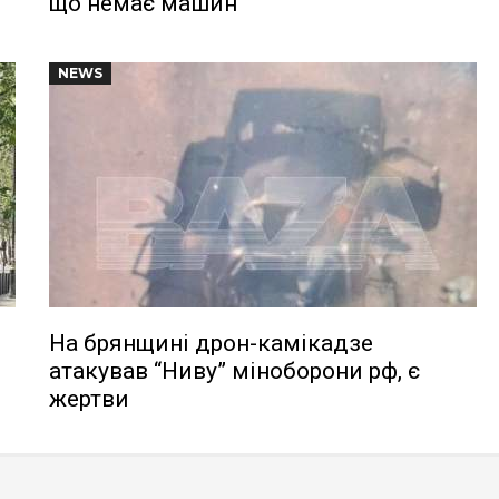
що немає машин
NEWS
На брянщині дрон-камікадзе
атакував “Ниву” міноборони рф, є
жертви