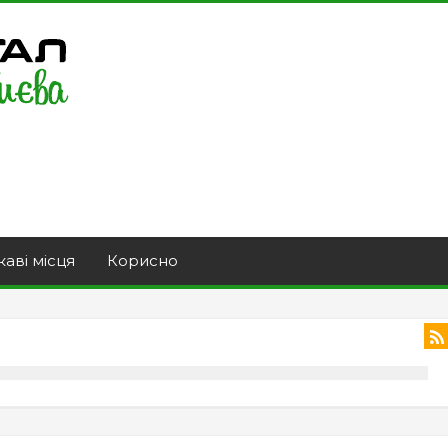
каві місця
Корисно