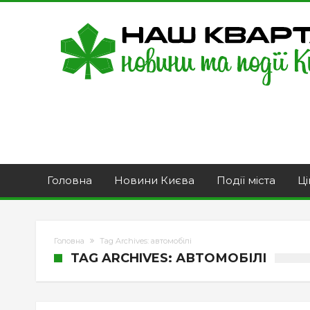
Головна
Новини Києва
Події міста
Ці
Головна
Tag Archives: автомобілі
TAG ARCHIVES: АВТОМОБІЛІ