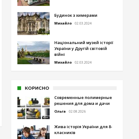
Будинок з химерами
Михайло
02.03.2024
Національний музей історії
України у Другій світовій
війні
Михайло
02.03.2024
КОРИСНО
Современные полимерные
решения для дома и дачи
Ольга
02.08.2026
Жива історія України для 8-
класників