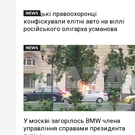
Німецькі правоохоронці
NEWS
конфіскували елітні авто на віллі
російського олігарха усманова
NEWS
У москві загорілось BMW члена
управління справами президента