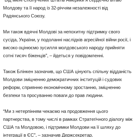
Молдову та її народ із 32-річчям незалежності від
Радянського Союзу.
Ми також вдячні Молдові за непохитну підтримку свого
сусіда, України, у подоланні наслідків агресійної війни росії, і
високо оцінюємо зусилля молдовського народу прийняти
сотні тисяч біженців”, – йдеться у повідомленні.
Також Блінкен зазначив, що США цінують спільну відданість
Молдови зміцненню демократичних інституцій і судових
реформ, сприянню економічному зростанню, зміцненню
безпеки та просуванню поваги до прав людини.
“Ми з нетерпінням чекаємо на продовження цього
партнерства, в тому числі в рамках Стратегічного діалогу між
США та Молдовою, і підтримки Молдови на її шляху до
інтеграції в ЄС”, – зазначив Держсекретар.