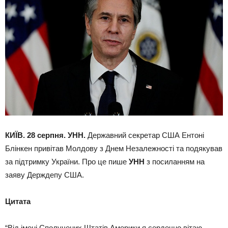
КИЇВ. 28 серпня. УНН.
Державний секретар США Ентоні
Блінкен привітав Молдову з Днем Незалежності та подякував
за підтримку України. Про це пише
УНН
з посиланням на
заяву Держдепу США.
Цитата
“Від імені Сполучених Штатів Америки я сердечно вітаю