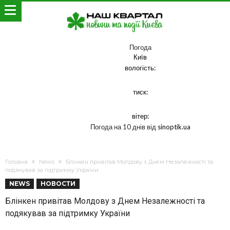
Погода
Київ
вологість:
тиск:
вітер:
Погода на 10 днів від
sinoptik.ua
Головна
News
Блінкен привітав Молдову з Днем Незалежності та
подякував за підтримку України
NEWS
НОВОСТИ
Блінкен привітав Молдову з Днем Незалежності та
подякував за підтримку України