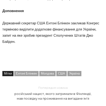
Доповнення
Державний секретар США Ентоні Блінкен закликав Конгрес
терміново виділити додаткове фінансування для України,
запит на яке зробив президент Сполучених Штатів Джо
Байден.
Мітки
Ентоні Блінкен
Молдова
США
Україна
Попередня новина
російський нацист, якого затримали в Фінляндії,
мав посвідку на проживання на вигадане ім’я