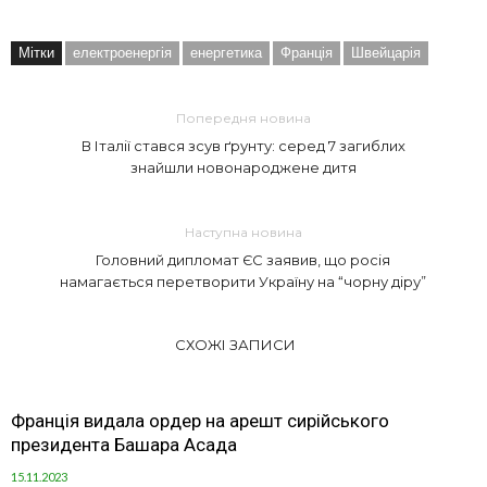
Мітки
електроенергія
енергетика
Франція
Швейцарія
Попередня новина
В Італії стався зсув ґрунту: серед 7 загиблих
знайшли новонароджене дитя
Наступна новина
Головний дипломат ЄС заявив, що росія
намагається перетворити Україну на “чорну діру”
СХОЖІ ЗАПИСИ
Франція видала ордер на арешт сирійського
президента Башара Асада
15.11.2023