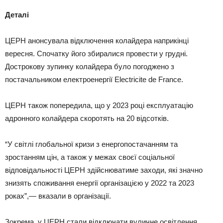
Деталі
ЦЕРН анонсувала відключення колайдера наприкінці
вересня. Спочатку його збиралися провести у грудні.
Дострокову зупинку колайдера було погоджено з
постачальником електроенергії Electricite de France.
ЦЕРН також попередила, що у 2023 році експлуатацію
адронного колайдера скоротять на 20 відсотків.
“У світлі глобальної кризи з енергопостачанням та
зростанням цін, а також у межах своєї соціальної
відповідальності ЦЕРН здійснюватиме заходи, які значно
знизять споживання енергії організацією у 2022 та 2023
роках”,— вказали в організації.
Зокрема, у ЦЕРН стали відключати вуличне освітлення