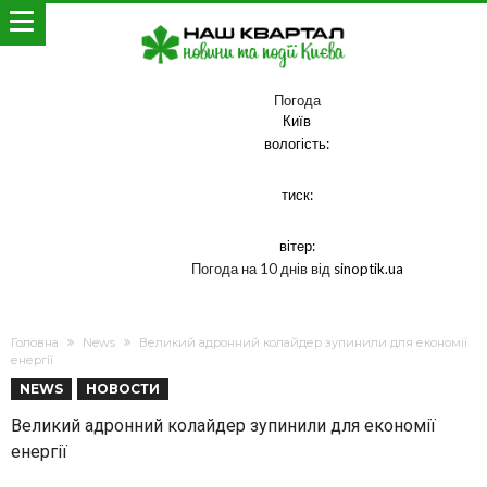
Погода
Київ
вологість:
тиск:
вітер:
Погода на 10 днів від
sinoptik.ua
Головна
News
Великий адронний колайдер зупинили для економії
енергії
NEWS
НОВОСТИ
Великий адронний колайдер зупинили для економії
енергії