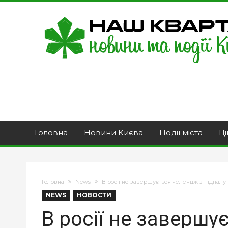
Головна
Новини Києва
Події міста
Ці
Головна
News
В росії не завершується челендж з підпалу
NEWS
НОВОСТИ
В росії не завершу