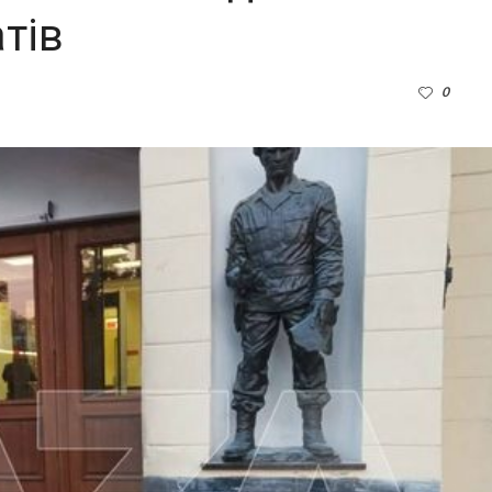
тів
0