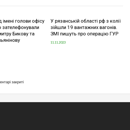
д імені голови офісу
У рязанській області рф з колії
о зателефонували
зійшли 19 вантажних вагонів.
итру Бикову та
ЗМІ пишуть про операцію ГУР
ьянінову
11.11.2023
ентарі закриті