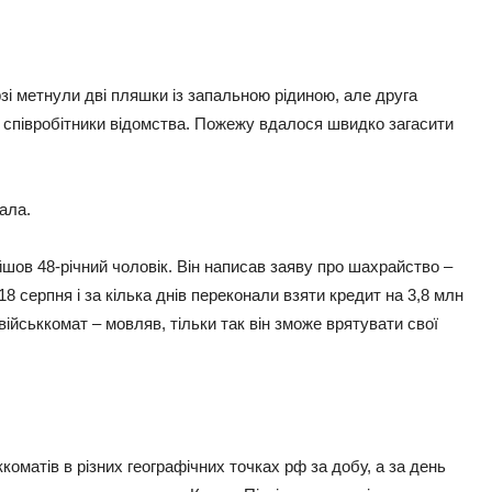
зі метнули дві пляшки із запальною рідиною, але друга
ли співробітники відомства. Пожежу вдалося швидко загасити
дала.
йшов 48-річний чоловік. Він написав заяву про шахрайство –
8 серпня і за кілька днів переконали взяти кредит на 3,8 млн
військкомат – мовляв, тільки так він зможе врятувати свої
коматів в різних географічних точках рф за добу, а за день