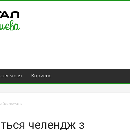
каві місця
Корисно
 військкоматів
ється челендж з