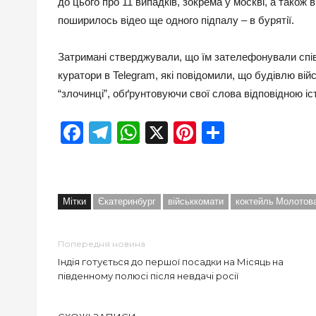
до цього про 11 випадків, зокрема у москві, а також
поширилось відео ще одного підпалу – в бурятії.
Затримані стверджували, що їм зателефонували співр
куратори в Telegram, які повідомили, що будівлю вій
“злочинці”, обґрунтовуючи свої слова відповідною іс
Facebook
Telegram
WhatsApp
X
Pinterest
Отправи
Мітки
Єкатеринбург
військкомати
коктейль Молотов
Попередня новина
Індія готується до першої посадки на Місяць на
південному полюсі після невдачі росії