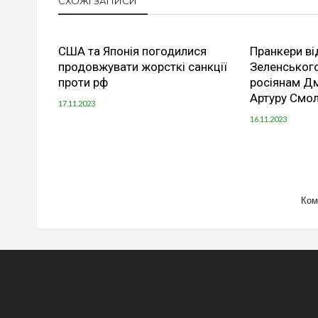
СХОЖІ ЗАПИСИ
США та Японія погодилися
Пранкери ві
продовжувати жорсткі санкції
Зеленськог
проти рф
росіянам Дм
Артуру Смол
17.11.2023
16.11.2023
Ком