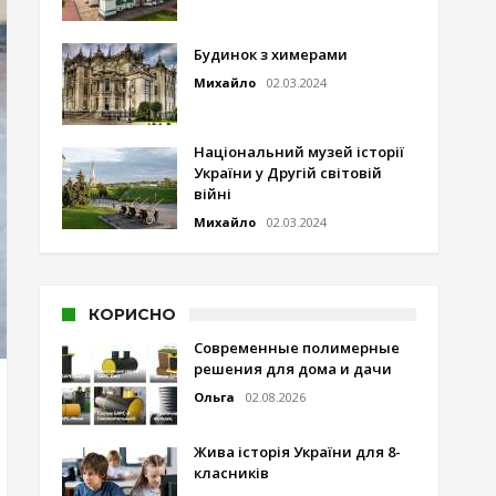
Будинок з химерами
Михайло
02.03.2024
Національний музей історії
України у Другій світовій
війні
Михайло
02.03.2024
КОРИСНО
Современные полимерные
решения для дома и дачи
Ольга
02.08.2026
Жива історія України для 8-
класників