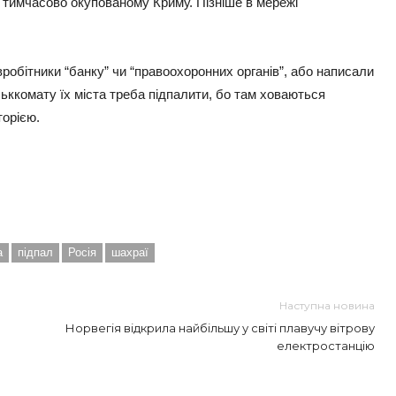
 в тимчасово окупованому Криму. Пізніше в мережі
обітники “банку” чи “правоохоронних органів”, або написали
ськкомату їх міста треба підпалити, бо там ховаються
торією.
ть
а
підпал
Росія
шахраї
Наступна новина
Норвегія відкрила найбільшу у світі плавучу вітрову
електростанцію