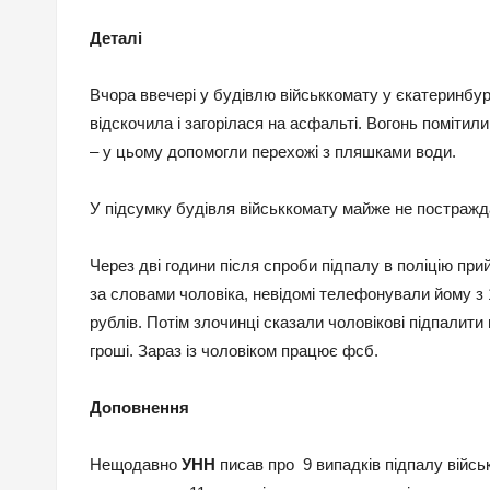
Деталі
Вчора ввечері у будівлю військкомату у єкатеринбур
відскочила і загорілася на асфальті. Вогонь поміти
– у цьому допомогли перехожі з пляшками води.
У підсумку будівля військкомату майже не постраж
Через дві години після спроби підпалу в поліцію при
за словами чоловіка, невідомі телефонували йому з 1
рублів. Потім злочинці сказали чоловікові підпалити 
гроші. Зараз із чоловіком працює фсб.
Доповнення
Нещодавно
УНН
писав про 9 випадків підпалу військ