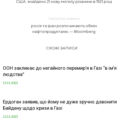
США: знайдено 21 нову могилу різанини в 1921 році
Наступна новина
росія та іран розпочинають обмін
нафтопродуктами, — Вloomberg
СХОЖІ ЗАПИСИ
ООН закликає до негайного перемир’я в Газі “в ім’я
людства”
15.11.2023
Ердоган заявив, що йому не дуже зручно дзвонити
Байдену щодо кризи в Газі
12.11.2023