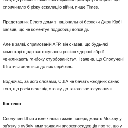
спричинило б різку ескалацію війни, пише Times.
Представник Білого дому з національної безпеки Джон Кірбі
заявив, що не коментує подробиці доповіді.
Але в заяві, спрямованій AFP, він сказав, що будь-які
коментарі щодо застосування росією ядерної зброї
«викликають глибоку стурбованість», і заявив, що Сполучені
Штати ставляться до них серйозно.
Водночас, за його словами, США не бачать «жодних ознак
того, що росія веде підготовку до такого застосування».
Контекст
Сполучені Штати вже кілька тижнів попереджають Москву у
зв’язку з публічними заявами високопосадовців про те, що у