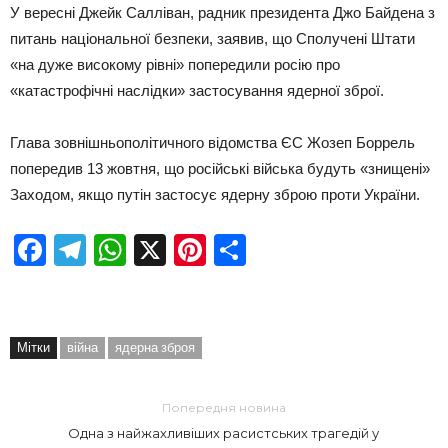
У вересні Джейк Салліван, радник президента Джо Байдена з
питань національної безпеки, заявив, що Сполучені Штати
«на дуже високому рівні» попередили росію про
«катастрофічні наслідки» застосування ядерної зброї.
Глава зовнішньополітичного відомства ЄС Жозеп Боррель
попередив 13 жовтня, що російські війська будуть «знищені»
Заходом, якщо путін застосує ядерну зброю проти України.
Facebook
Telegram
WhatsApp
X
Pinterest
Отправить
Мітки
війна
ядерна зброя
Попередня новина
Одна з найжахливіших расистських трагедій у