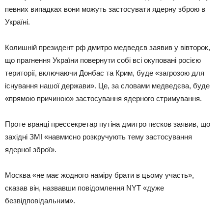
певних випадках вони можуть застосувати ядерну зброю в
Україні.
Колишній президент рф дмитро медведєв заявив у вівторок,
що прагнення України повернути собі всі окуповані росією
території, включаючи Донбас та Крим, буде «загрозою для
існування нашої держави». Це, за словами медведєва, буде
«прямою причиною» застосування ядерного стримування.
Проте вранці прессекретар путіна дмитро пєсков заявив, що
західні ЗМІ «навмисно розкручують тему застосування
ядерної зброї».
Москва «не має жодного наміру брати в цьому участь»,
сказав він, назвавши повідомлення NYT «дуже
безвідповідальним».