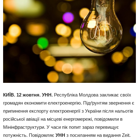
КИЇВ. 12 жовтня. УНН.
Республіка Молдова закликає своїх
громадян економити електроенергію. Підґрунтям звернення є
припинення експорту електроенергії з України після нальотів
російської авіації на місцеві енергомережі, повідомили в
Мінінфраструктури. У часи пік попит зараз перевищує
потужність. Повідомляє
УНН
з посиланням на видання Zeit.