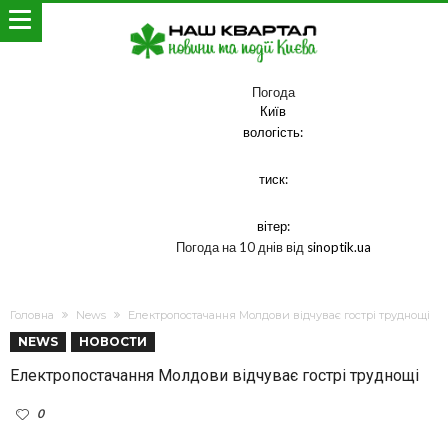
Погода
Київ
вологість:
тиск:
вітер:
Погода на 10 днів від
sinoptik.ua
Головна
News
Електропостачання Молдови відчуває гострі труднощі
NEWS
НОВОСТИ
Електропостачання Молдови відчуває гострі труднощі
0