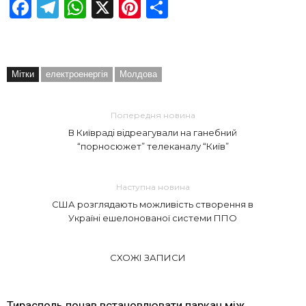
Facebook
Telegram
WhatsApp
X
Pinterest
Отправить
Мітки
електроенергія
Молдова
Попередня новина
В Київраді відреагували на ганебний
“порносюжет” телеканалу “Київ”
Наступна новина
США розглядають можливість створення в
Україні ешелонованої системи ППО
СХОЖІ ЗАПИСИ
Тирасполь почав встановлювати паркан між