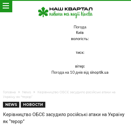
Погода
Київ
вологість:
тиск:
вітер:
Погода на 10 днів від
sinoptik.ua
Головна
News
Керівництво ОБСЄ засудило російські атаки на
Україну як “терор”
NEWS
НОВОСТИ
Керівництво ОБСЄ засудило російські атаки на Україну
як “терор”