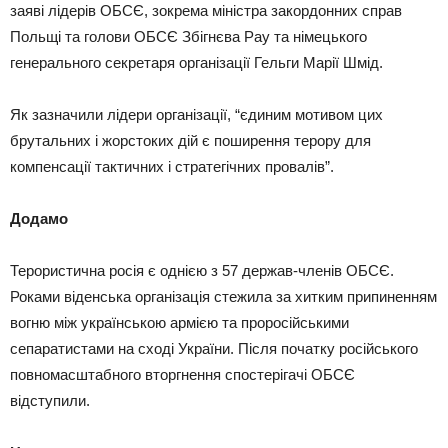
заяві лідерів ОБСЄ, зокрема міністра закордонних справ
Польщі та голови ОБСЄ Збігнєва Рау та німецького
генерального секретаря організації Гельги Марії Шмід.
Як зазначили лідери організації, “єдиним мотивом цих
брутальних і жорстоких дій є поширення терору для
компенсації тактичних і стратегічних провалів”.
Додамо
Терористична росія є однією з 57 держав-членів ОБСЄ.
Роками віденська організація стежила за хитким припиненням
вогню між українською армією та проросійськими
сепаратистами на сході України. Після початку російського
повномасштабного вторгнення спостерігачі ОБСЄ
відступили.