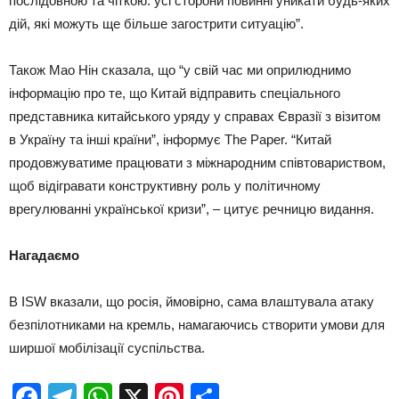
послідовною та чіткою: усі сторони повинні уникати будь-яких
дій, які можуть ще більше загострити ситуацію”.
Також Мао Нін сказала, що “у свій час ми оприлюднимо
інформацію про те, що Китай відправить спеціального
представника китайського уряду у справах Євразії з візитом
в Україну та інші країни”, інформує The Paper. “Китай
продовжуватиме працювати з міжнародним співтовариством,
щоб відігравати конструктивну роль у політичному
врегулюванні української кризи”, – цитує речницю видання.
Нагадаємо
В ISW вказали, що росія, ймовірно, сама влаштувала атаку
безпілотниками на кремль, намагаючись створити умови для
ширшої мобілізації суспільства.
Facebook
Telegram
WhatsApp
X
Pinterest
Отправить