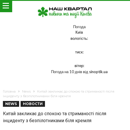
Погода
Київ
вологість:
тиск:
вітер:
Погода на 10 днів від
sinoptik.ua
Головна
News
Китай закликає до спокою та стриманості після
інциденту з безпілотниками біля кремля
NEWS
НОВОСТИ
Китай закликає до спокою та стриманості після
інциденту з безпілотниками біля кремля