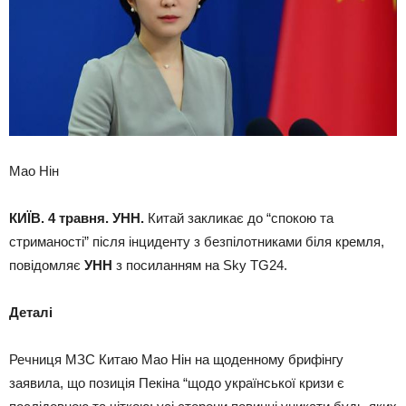
Мао Нін
КИЇВ. 4 травня. УНН.
Китай закликає до “спокою та
стриманості” після інциденту з безпілотниками біля кремля,
повідомляє
УНН
з посиланням на Sky TG24.
Деталі
Речниця МЗС Китаю Мао Нін на щоденному брифінгу
заявила, що позиція Пекіна “щодо української кризи є