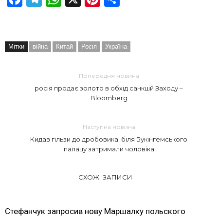
Мітки
війна
Китай
Росія
Україна
Попередня новина
росія продає золото в обхід санкцій Заходу –
Bloomberg
Наступна новина
Кидав гільзи до дробовика: біля Букінгемського
палацу затримали чоловіка
СХОЖІ ЗАПИСИ
Стефанчук запросив нову Маршалку польского