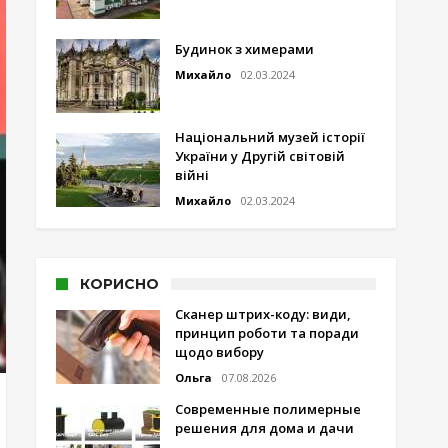
Будинок з химерами
Михайло
02.03.2024
Національний музей історії
України у Другій світовій
війні
Михайло
02.03.2024
КОРИСНО
Сканер штрих-коду: види,
принцип роботи та поради
щодо вибору
Ольга
07.08.2026
Современные полимерные
решения для дома и дачи