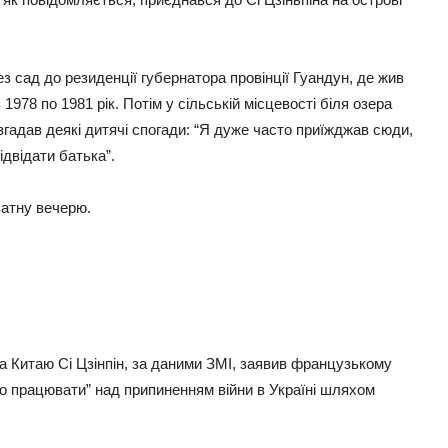
з сад до резиденції губернатора провінції Гуандун, де жив
1978 по 1981 рік. Потім у сільській місцевості біля озера
згадав деякі дитячі спогади: “Я дуже часто приїжджав сюди,
ідвідати батька”.
ватну вечерю.
а Китаю Сі Цзінпін, за даними ЗМІ, заявив французькому
о працювати” над припиненням війни в Україні шляхом