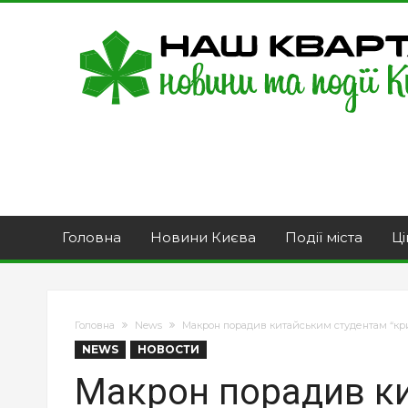
Головна
Новини Києва
Події міста
Ці
Головна
News
Макрон порадив китайським студентам “кри
NEWS
НОВОСТИ
Макрон порадив к