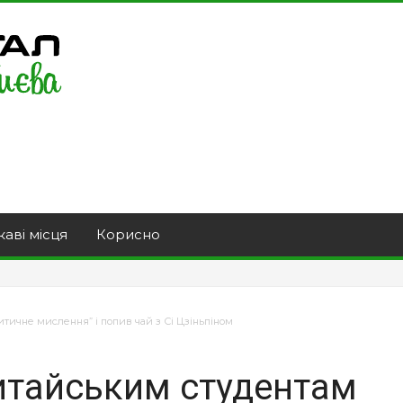
каві місця
Корисно
тичне мислення” і попив чай з Сі Цзіньпіном
итайським студентам