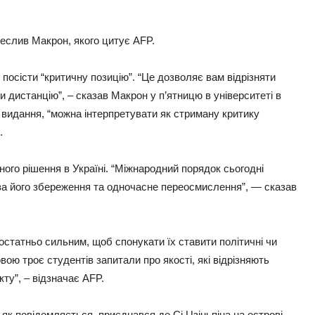
реслив Макрон, якого цитує AFP.
посісти “критичну позицію”. “Це дозволяє вам відрізняти
ти дистанцію”, – сказав Макрон у п’ятницю в університеті в
є видання, “можна інтерпретувати як стриману критику
.
ого рішення в Україні. “Міжнародний порядок сьогодні
ь за його збереження та одночасне переосмислення”, — сказав
остатньо сильним, щоб спонукати їх ставити політичні чи
ю троє студентів запитали про якості, які відрізняють
ту”, – відзначає AFP.
 як повідомляється, приєднався до Сі Цзіньпіна на острові