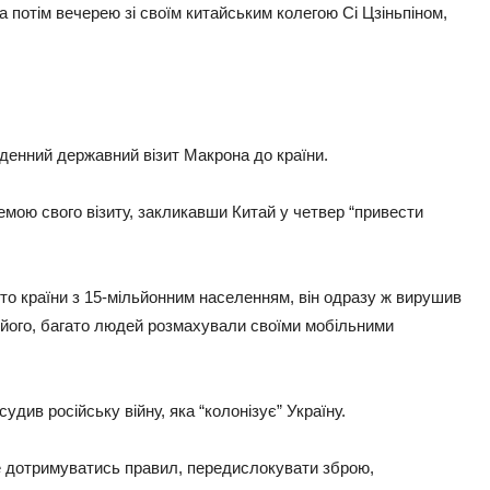
потім вечерею зі своїм китайським колегою Сі Цзіньпіном,
иденний державний візит Макрона до країни.
емою свого візиту, закликавши Китай у четвер “привести
то країни з 15-мільйонним населенням, він одразу ж вирушив
в його, багато людей розмахували своїми мобільними
судив російську війну, яка “колонізує” Україну.
 не дотримуватись правил, передислокувати зброю,