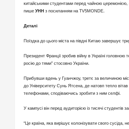
китайськими студентами перед чайною церемонією, а 
пише
УНН
з посиланням на TV5MONDE.
Деталі
Поїздка до цього міста на півдні Китаю завершує тр
Президент Франції зробив війну в Україні головною т
росію до тями” стосовно України.
Прибувши вдень у Гуанчжоу, третє за величиною міс
до Університету Сунь Ятсена, де натовп тепло віта
телефонами, сподіваючись зробити з ним селфі.
У кампусі він перед аудиторією із тисячі студентів за
“Це країна, яка вирішує колонізувати свого сусіда,