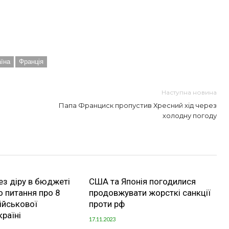
ть
аїна
Франція
Наступна новина
Папа Франциск пропустив Хресний хід через
холодну погоду
рез діру в бюджеті
США та Японія погодилися
 питання про 8
продовжувати жорсткі санкції
ійськової
проти рф
раїні
17.11.2023