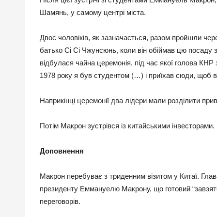
Шамянь, у самому центрі міста.
Двоє чоловіків, як зазначається, разом пройшли чере
батько Сі Сі Чжунсюнь, коли він обіймав цю посаду з 
відбулася чайна церемонія, під час якої голова КНР 
1978 року я був студентом (…) і приїхав сюди, щоб в
Наприкінці церемонії два лідери мали розділити при
Потім Макрон зустрівся із китайськими інвесторами.
Доповнення
Макрон перебуває з триденним візитом у Китаї. Глав
президенту Еммануелю Макрону, що готовий “завзят
переговорів.