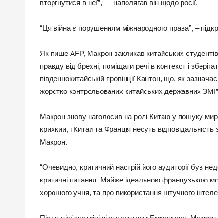
вторгнутися в неї”, — наполягав він щодо росії.
“Ця війна є порушенням міжнародного права”, – підк
Як пише AFP, Макрон закликав китайських студентів 
правду від брехні, поміщати речі в контекст і зберіга
південнокитайській провінції Кантон, що, як зазнача
жорстко контрольованих китайських державних ЗМІ”
Макрон знову наголосив на ролі Китаю у пошуку мирн
крихкий, і Китай та Франція несуть відповідальніст
Макрон.
“Очевидно, критичний настрій його аудиторії був нед
критичні питання. Майже ідеальною французькою мово
хорошого учня, та про використання штучного інтелек
Після цієї зустрічі зі студентами Еммануель Макрон,