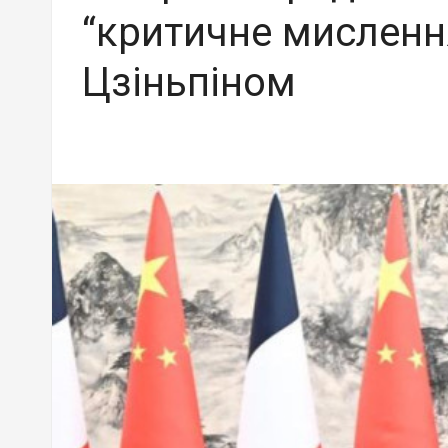
“критичне мислення
Цзіньпіном