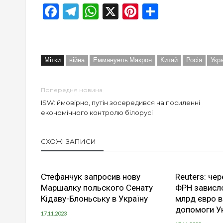
Facebook
Telegram
WhatsApp
X
Pinterest
Отправи
Мітки
війна
Еммануель Макрон
Китай
Росія
Укр
Попередня новина
ISW: ймовірно, путін зосередився на посиленні
економічного контролю білорусі
СХОЖІ ЗАПИСИ
Стефанчук запросив нову
Reuters: че
Маршалку польского Сенату
ФРН зависло
Кідаву-Блоньську в Україну
млрд євро в
допомоги Ук
17.11.2023