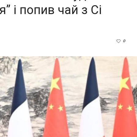
” і попив чай з Сі
0