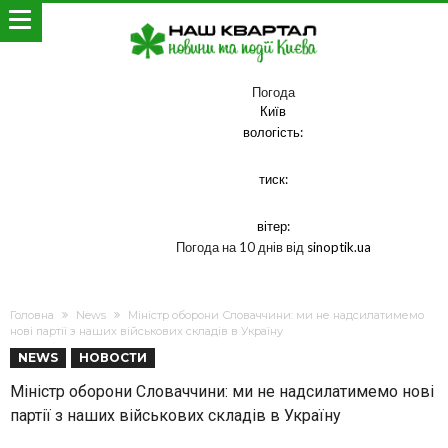
Погода
Київ
вологість:
тиск:
вітер:
Погода на 10 днів від
sinoptik.ua
Головна
News
Міністр оборони Словаччини: ми не надсилатимемо
нові партії з наших військових складів в Україну
NEWS
НОВОСТИ
Міністр оборони Словаччини: ми не надсилатимемо нові
партії з наших військових складів в Україну