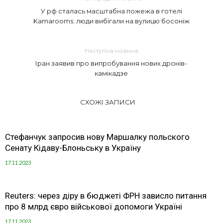
У рф сталась масштабна пожежа в готелі
Kamarooms: люди вибігали на вулицю босоніж
Наступна новина
Іран заявив про випробування нових дронів-
камікадзе
СХОЖІ ЗАПИСИ
Стефанчук запросив нову Маршалку польского
Сенату Кідаву-Блоньську в Україну
17.11.2023
Reuters: через діру в бюджеті ФРН зависло питання
про 8 млрд євро військової допомоги Україні
17.11.2023