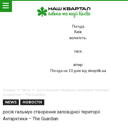
Погода
Київ
вологість:
тиск:
вітер:
Погода на 10 днів від
sinoptik.ua
Головна
News
росія гальмує створення заповідної території
Антарктики – The Guardian
NEWS
НОВОСТИ
росія гальмує створення заповідної території
Антарктики – The Guardian