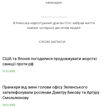
камікадзе
Наступна новина
В Мексиці надпотужний ураган Отіс забрав життя
майже чотирьох десятків людей
СХОЖІ ЗАПИСИ
США та Японія погодилися продовжувати жорсткі
санкції проти рф
17.11.2023
Пранкери від імені голови офісу Зеленського
зателефонували росіянам Дмитру Бикову та Артуру
Смольянінову
16.11.2023