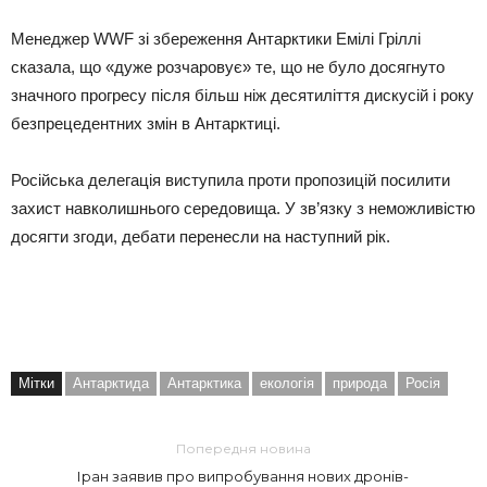
Менеджер WWF зі збереження Антарктики Емілі Гріллі
сказала, що «дуже розчаровує» те, що не було досягнуто
значного прогресу після більш ніж десятиліття дискусій і року
безпрецедентних змін в Антарктиці.
Російська делегація виступила проти пропозицій посилити
захист навколишнього середовища. У зв’язку з неможливістю
досягти згоди, дебати перенесли на наступний рік.
Мітки
Антарктида
Антарктика
екологія
природа
Росія
Попередня новина
Іран заявив про випробування нових дронів-