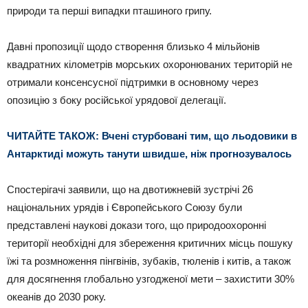
природи та перші випадки пташиного грипу.
Давні пропозиції щодо створення близько 4 мільйонів
квадратних кілометрів морських охоронюваних територій не
отримали консенсусної підтримки в основному через
опозицію з боку російської урядової делегації.
ЧИТАЙТЕ ТАКОЖ: Вчені стурбовані тим, що льодовики в
Антарктиді можуть танути швидше, ніж прогнозувалось
Спостерігачі заявили, що на двотижневій зустрічі 26
національних урядів і Європейського Союзу були
представлені наукові докази того, що природоохоронні
території необхідні для збереження критичних місць пошуку
їжі та розмноження пінгвінів, зубаків, тюленів і китів, а також
для досягнення глобально узгодженої мети – захистити 30%
океанів до 2030 року.