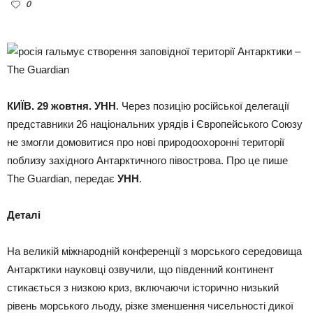
0
КИЇВ. 29 жовтня. УНН
. Через позицію російської делегації
представники 26 національних урядів і Європейського Союзу
не змогли домовитися про нові природоохоронні території
поблизу західного Антарктичного півострова. Про це пише
The Guardian, передає
УНН
.
Деталі
На великій міжнародній конференції з морського середовища
Антарктики науковці озвучили, що південний континент
стикається з низкою криз, включаючи історично низький
рівень морського льоду, різке зменшення чисельності дикої