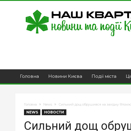
Головна
Новини Києва
Події міста
Ці
Головна
News
Сильний дощ обрушився на західну Японію
NEWS
НОВОСТИ
Сильний дощ обруш