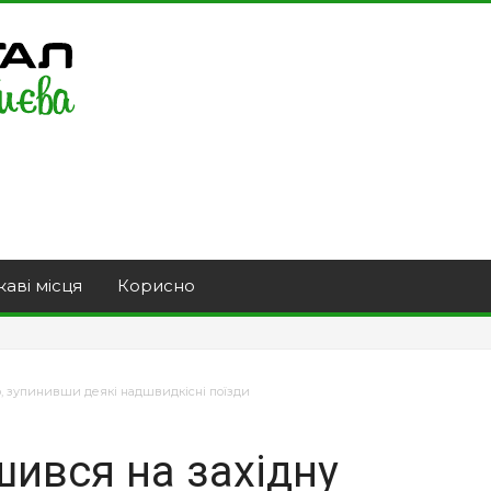
каві місця
Корисно
, зупинивши деякі надшвидкісні поїзди
ився на західну