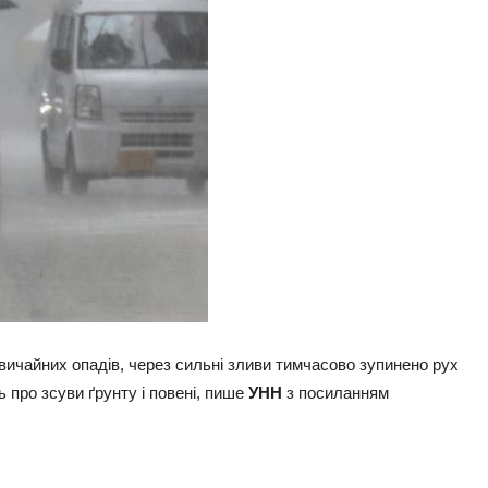
вичайних опадів, через сильні зливи тимчасово зупинено рух
 про зсуви ґрунту і повені, пише
УНН
з посиланням