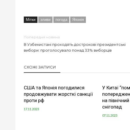
Мітки
зливи
погода
Японія
Попередня новина
В Узбекистані проходять дострокові президентські
вибори: проголосувало понад 33% виборців
СХОЖІ ЗАПИСИ
США та Японія погодилися
У Китаї “по
продовжувати жорсткі санкції
попередженн
проти рф
на північни
снігопад
17.11.2023
07.11.2023