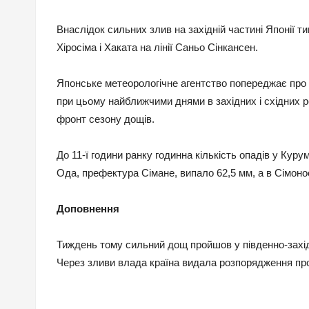
Внаслідок сильних злив на західній частині Японії 
Хіросіма і Хаката на лінії Саньо Сінкансен.
Японське метеорологічне агентство попереджає про з
при цьому найближчими днями в західних і східних р
фронт сезону дощів.
До 11-ї години ранку годинна кількість опадів у Куру
Ода, префектура Сімане, випало 62,5 мм, а в Сімонос
Доповнення
Тиждень тому сильний дощ пройшов у південно-захід
Через зливи влада країна видала розпорядження про