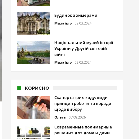
Будинок з химерами
Михайло
02.03.2024
Національний музей історії
України у Другій світовій
війні
Михайло
02.03.2024
КОРИСНО
Сканер штрих-коду: види,
принцип роботи та поради
щодо вибору
Ольга
07.08.2026
Современные полимерные
решения для дома и дачи