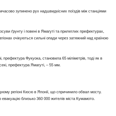
тимчасово зупинено рух надшвидкісних поїздів між станціями
суви ґрунту і повені в Ямагуті та прилеглих префектурах,
егіонах очікуються сильні опади через затяжний над країною
мі, префектура Фукуока, становила 65 міліметрів, тоді як в
екі, префектура Ямагуті, – 55 мм.
ному регіоні Кюсю в Японії, що спричинило обвал мосту.
 евакуацію близько 360 000 жителів міста Кумамото.