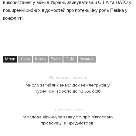
використання у війні в Україні, звинувативши США та НАТО у
поширенні хибних відомостей про потенційну роль Пекіна у
конфлікті.
Мітки
війна
Китай
Росія
США
Україна
Попередня новина
Число загиблих внаслідок землетрусів у
Туреччині зросло до 43 556 осіб
Наступна новина
Молдова відкинула заяву рф про підготовку
провокації в Придністров’ї