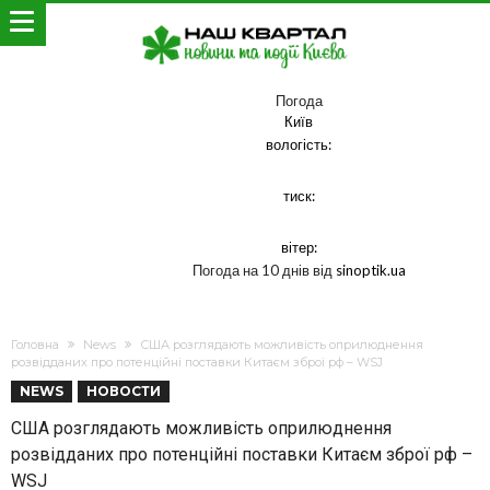
Погода
Київ
вологість:
тиск:
вітер:
Погода на 10 днів від
sinoptik.ua
Головна
News
США розглядають можливість оприлюднення
розвідданих про потенційні поставки Китаєм зброї рф – WSJ
NEWS
НОВОСТИ
США розглядають можливість оприлюднення
розвідданих про потенційні поставки Китаєм зброї рф –
WSJ