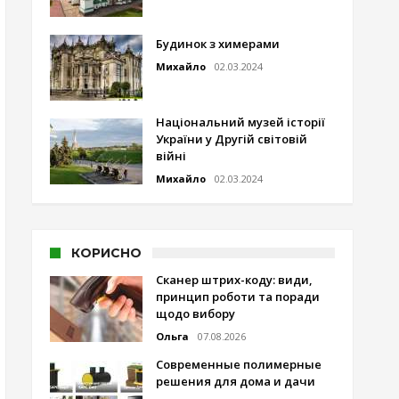
Будинок з химерами
Михайло
02.03.2024
Національний музей історії
України у Другій світовій
війні
Михайло
02.03.2024
КОРИСНО
Сканер штрих-коду: види,
принцип роботи та поради
щодо вибору
Ольга
07.08.2026
Современные полимерные
решения для дома и дачи