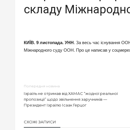
складу Міжнародно
КИЇВ. 9 листопада. УНН
. За весь час існування ОО
Міжнародного суду ООН. Про це написав у соцмере
Попередня новина
Ізраїль не отримав від ХАМАС “жодної реальної
пропозиції” щодо звільнення заручників —
Президент Ізраїлю Ісаак Герцог
СХОЖІ ЗАПИСИ