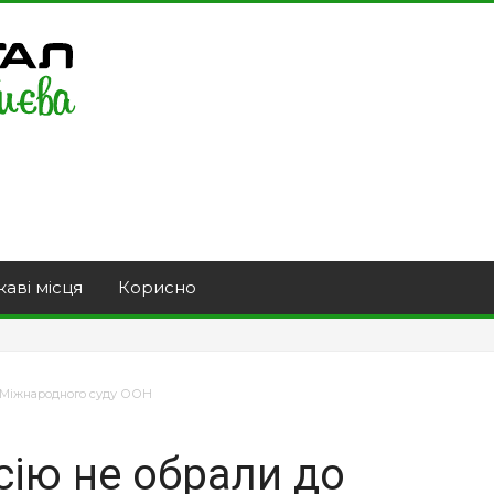
каві місця
Корисно
у Міжнародного суду ООН
осію не обрали до