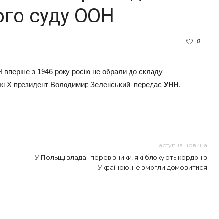
го суду ООН
0
Н вперше з 1946 року росію не обрали до складу
жі Х президент Володимир Зеленський, передає
УНН
.
Наступна новина
У Польщі влада і перевізники, які блокують кордон з
Україною, не змогли домовитися