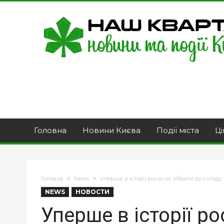
Головна
Новини Києва
Події міста
Ці
Головна
News
Уперше в історії росію не обрали до склад
NEWS
НОВОСТИ
Уперше в історії р