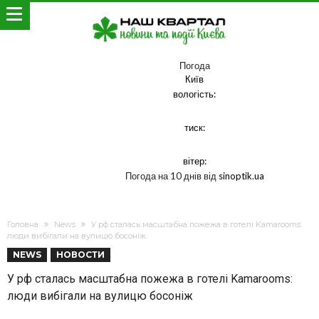
Погода
Київ
вологість:
тиск:
вітер:
Погода на 10 днів від
sinoptik.ua
Головна
News
У рф сталась масштабна пожежа в готелі Kamarooms:
люди вибігали на вулицю босоніж
NEWS
НОВОСТИ
У рф сталась масштабна пожежа в готелі Kamarooms:
люди вибігали на вулицю босоніж