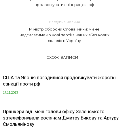
продовжувати співпрацю з рф
Наступна новина
Міністр оборони Словаччини: ми не
надсилатимемо нові партії з наших військових
складів в Україну
СХОЖІ ЗАПИСИ
США та Японія погодилися продовжувати жорсткі
санкції проти рф
17.11.2023
Пранкери від імені голови офісу Зеленського
зателефонували росіянам Дмитру Бикову та Артуру
Смольянінову