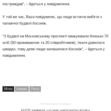
постраждав”, – йдеться у повідомленні.
У той же час, Baza повідомляє, що люди встигли вибігти з
палаючої будівлі босоніж.
“З будівлі на Московському проспекті евакуювали близько 70
осіб (50 проживаючих та 20 співробітників), тікати довелося
швидко, тому деякі люди залишилися босоніж”, – йдеться у
повідомленні.
Мітки
пожежі
Росія
Попередня новина
КНДР заявила, що має «непохитну волю»