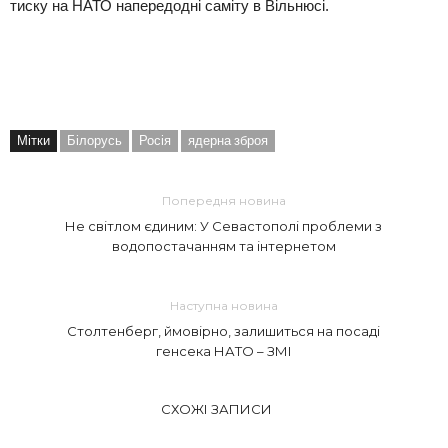
тиску на НАТО напередодні саміту в Вільнюсі.
Мітки
Білорусь
Росія
ядерна зброя
Попередня новина
Не світлом єдиним: У Севастополі проблеми з
водопостачанням та інтернетом
Наступна новина
Столтенберг, ймовірно, залишиться на посаді
генсека НАТО – ЗМІ
СХОЖІ ЗАПИСИ