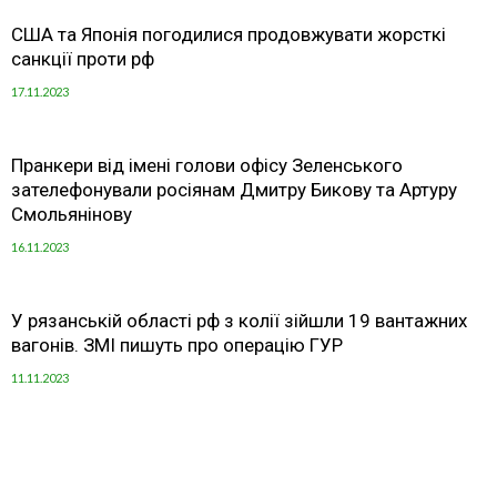
США та Японія погодилися продовжувати жорсткі
санкції проти рф
17.11.2023
Пранкери від імені голови офісу Зеленського
зателефонували росіянам Дмитру Бикову та Артуру
Смольянінову
16.11.2023
У рязанській області рф з колії зійшли 19 вантажних
вагонів. ЗМІ пишуть про операцію ГУР
11.11.2023