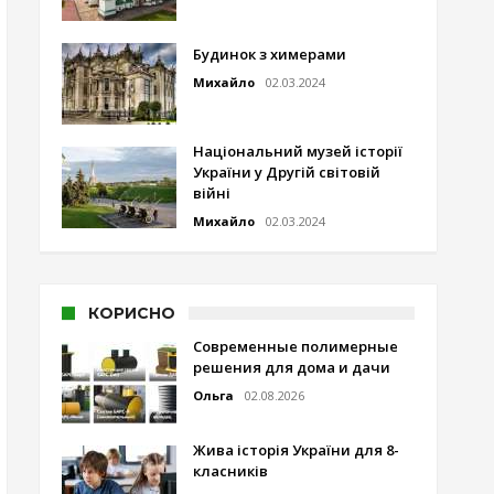
Будинок з химерами
Михайло
02.03.2024
Національний музей історії
України у Другій світовій
війні
Михайло
02.03.2024
КОРИСНО
Современные полимерные
решения для дома и дачи
Ольга
02.08.2026
Жива історія України для 8-
класників