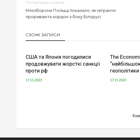
Попередня новина
Міноборони Польщі показало, як мігранти
проривають кордон з боку Білорусі
СХОЖІ ЗАПИСИ
США та Японія погодилися
The Economi
продовжувати жорсткі санкції
“найбільшо
проти рф
геополітики
17.11.2023
17.11.2023
Ком