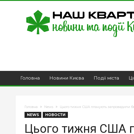
Головна
Новини Києва
Події міста
Ці
Головна
News
Цього тижня США планують запровадили бе
NEWS
НОВОСТИ
Цього тижня США 