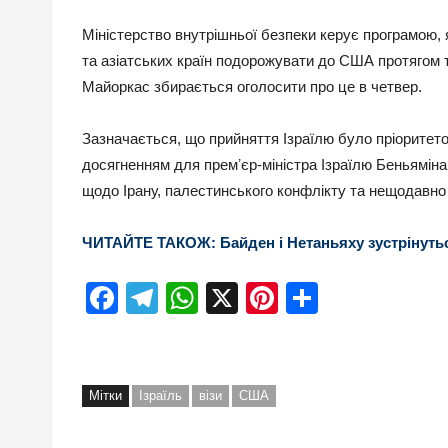
Міністерство внутрішньої безпеки керує програмою,
та азіатських країн подорожувати до США протягом т
Майоркас збирається оголосити про це в четвер.
Зазначається, що прийняття Ізраїлю було пріоритето
досягненням для премʼєр-міністра Ізраїлю Беньяміна
щодо Ірану, палестинського конфлікту та нещодавно 
ЧИТАЙТЕ ТАКОЖ: Байден і Нетаньяху зустрінуть
Facebook
Telegram
WhatsApp
X
Pinterest
Отправи
Мітки
Ізраїль
візи
США