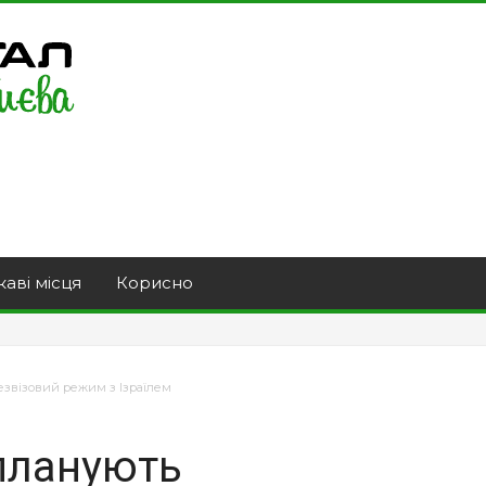
каві місця
Корисно
звізовий режим з Ізраїлем
планують