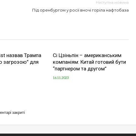
Наступна новина
Під оренбургом у росії вночі горіла нафтобаза
st назвав Трампа
Сі Цзіньпін – американським
ю загрозою” для
компаніям: Китай готовий бути
“партнером та другом”
16.11.2023
ентарі закриті