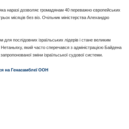
 яка наразі дозволяє громадянам 40 переважно європейських
рьох місяців без віз. Очільник міністерства Алехандро
м для послідовних ізраїльських лідерів і стане великим
 Нетаньяху, який часто сперечався з адміністрацією Байдена
запропонованої зміни ізраїльської судової системи.
ся на Генасамблеї ООН
ть