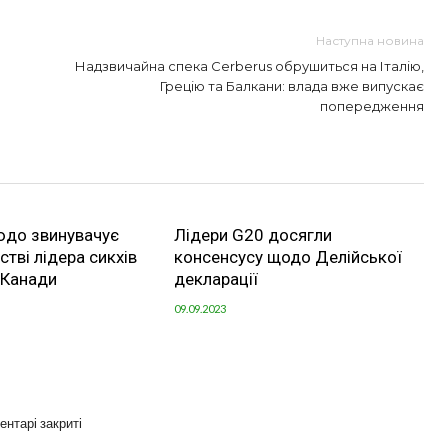
Наступна новина
Надзвичайна спека Cerberus обрушиться на Італію,
Грецію та Балкани: влада вже випускає
попередження
юдо звинувачує
Лідери G20 досягли
стві лідера сикхів
консенсусу щодо Делійської
ї Канади
декларації
09.09.2023
ентарі закриті