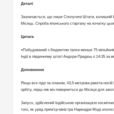
Деталі
Зазначається, що лише Сполучені Штати, колишній Р
Місяць. Спроба японського стартапу на початку цьо
Цитата
«Побудований з бюджетом трохи менше 75 мільйонів
Індії в південному штаті Андхра-Прадеш о 14:35 за 
Доповнення
Якщо все піде за планом, 43,5-метрова ракета-носі
орбіту, перш ніж він повернеться до Місяця для зап
Запуск, здійснений Індійською організацією космічн
того, як уряд прем’єр-міністра Нарендри Моді оголос