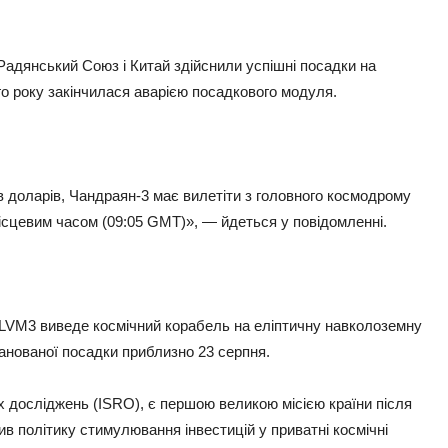
адянський Союз і Китай здійснили успішні посадки на
го року закінчилася аварією посадкового модуля.
 доларів, Чандраян-3 має вилетіти з головного космодрому
місцевим часом (09:05 GMT)», — йдеться у повідомленні.
й LVM3 виведе космічний корабель на еліптичну навколоземну
ланованої посадки приблизно 23 серпня.
их досліджень (ISRO), є першою великою місією країни після
ив політику стимулювання інвестицій у приватні космічні