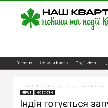
Головна
Новини Києва
Події міста
Ці
Головна
News
Індія готується запустити місію на Місяць
NEWS
НОВОСТИ
Індія готується зап