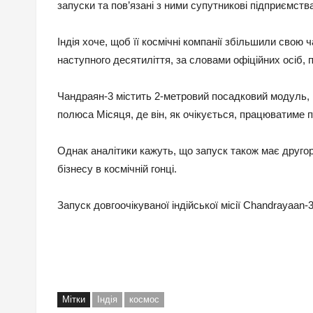
запуски та пов’язані з ними супутникові підприємства
Індія хоче, щоб її космічні компанії збільшили свою 
наступного десятиліття, за словами офіційних осіб, 
Чандраян-3 містить 2-метровий посадковий модуль, 
полюса Місяця, де він, як очікується, працюватиме 
Однак аналітики кажуть, що запуск також має другоря
бізнесу в космічній гонці.
Запуск довгоочікуваної індійської місії Chandrayaan
Мітки
Індія
космос