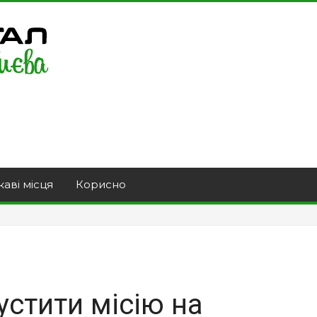
каві місця
Корисно
устити місію на