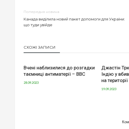
Попередня новина
Канада виділила новий пакет допомоги для України:
що туди увійде
СХОЖІ ЗАПИСИ
Вчені наблизилися до розгадки
Джастін Тр
таємниці антиматерії – ВВС
Індію у вбив
на територі
28.09.2023
19.09.2023
Ком