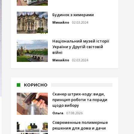
Будинок з химерами
Михайло
02.03.2024
Національний музей історії
України у Другій світовій
війні
Михайло
02.03.2024
КОРИСНО
Сканер штрих-коду: види,
принцип роботи та поради
щодо вибору
Ольга
07.08.2026
Современные полимерные
решения для дома и дачи