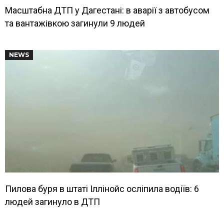
Масштабна ДТП у Дагестані: в аварії з автобусом
та вантажівкою загинули 9 людей
NEWS
Пилова буря в штаті Іллінойс осліпила водіїв: 6
людей загинуло в ДТП