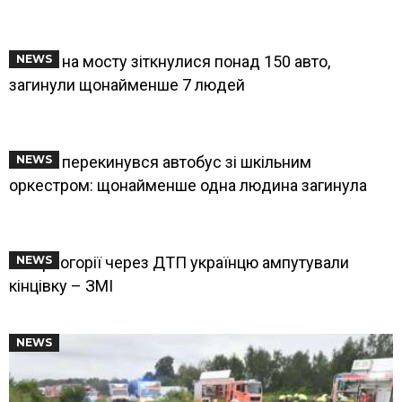
У США на мосту зіткнулися понад 150 авто,
NEWS
загинули щонайменше 7 людей
У США перекинувся автобус зі шкільним
NEWS
оркестром: щонайменше одна людина загинула
У Чорногорії через ДТП українцю ампутували
NEWS
кінцівку – ЗМІ
NEWS