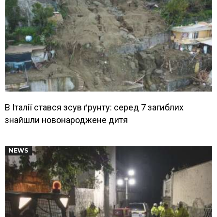
В Італії стався зсув ґрунту: серед 7 загиблих
знайшли новонароджене дитя
NEWS