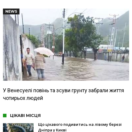
NEWS
У Венесуелі повінь та зсуви грунту забрали життя
чотирьох людей
ЦІКАВІ МІСЦЯ
Що цікавого подивитись на лівому березі
Дніпра у Києві