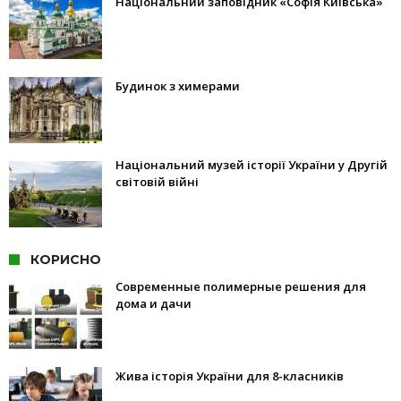
Національний заповідник «Софія Київська»
Будинок з химерами
Національний музей історії України у Другій
світовій війні
КОРИСНО
Современные полимерные решения для
дома и дачи
Жива історія України для 8-класників