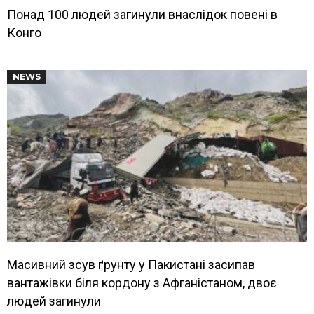
Понад 100 людей загинули внаслідок повені в
Конго
NEWS
Масивний зсув ґрунту у Пакистані засипав
вантажівки біля кордону з Афганістаном, двоє
людей загинули