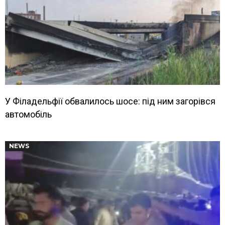
У Філадельфії обвалилось шосе: під ним загорівся
автомобіль
NEWS