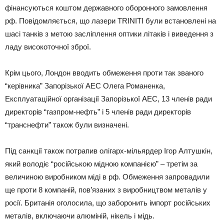
фінансуються коштом державного оборонного замовлення
рф. Повідомляється, що лазери TRINITI були встановлені на
шасі танків з метою засліплення оптики літаків і виведення з
ладу високоточної зброї.
Крім цього, Лондон вводить обмеження проти так званого
“керівника” Запорізької АЕС Олега Романенка,
Експлуатаційної організації Запорізької АЕС, 13 членів ради
директорів “газпром-нефть” і 5 членів ради директорів
“транснефти” також були визначені.
Під санкції також потрапив олігарх-мільярдер Ігор Алтушкін,
який володіє “російською мідною компанією” – третім за
величиною виробником міді в рф. Обмеження запровадили
ще проти 8 компаній, пов’язаних з виробництвом металів у
росії. Британія оголосила, що заборонить імпорт російських
металів, включаючи алюміній, нікель і мідь.