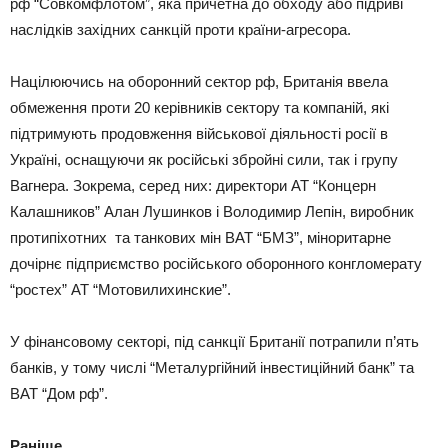
рф “Совкомфлотом”, яка причетна до обходу або підриві
наслідків західних санкцій проти країни-агресора.
Націлюючись на оборонний сектор рф, Британія ввела
обмеження проти 20 керівників сектору та компаній, які
підтримують продовження військової діяльності росії в
Україні, оснащуючи як російські збройні сили, так і групу
Вагнера. Зокрема, серед них: директори АТ “Концерн
Калашников” Алан Лушинков і Володимир Лепін, виробник
протипіхотних та танкових мін ВАТ “БМЗ”, міноритарне
дочірнє підприємство російського оборонного конгломерату
“ростех” АТ “Мотовилихинские”.
У фінансовому секторі, під санкції Британії потрапили п’ять
банків, у тому числі “Металургійний інвестиційний банк” та
ВАТ “Дом рф”.
Раніше