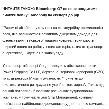
ЧИТАЙТЕ ТАКОЖ: Bloomberg: G7 поки не вводитиме
“майже повну” заборону на експорт до рф
“Разом ці дії збільшують тиск на металургійну промисловість
росії, яка залишається важливим джерелом доходів для
фінансування військової машини кремля, і вони мають
ширший вплив на роботу інших секторів, таких як транспорт і
енергетика”, – йдеться в заяві уряду.
У транспортній сфері Лондон вводить обмеження проти
Pawell Shipping Co LLP, Державної зернової корпорації (GZO)
та їх директора Микити Бусела, які “причетні до
систематичного розкрадання українського зерна”. Також під
санкції потрапили 6 великих російських судноплавних
компаній, у тому числі Sun Ship Management, компанія,
пов’язана з найбільшою державною судноплавною компанією