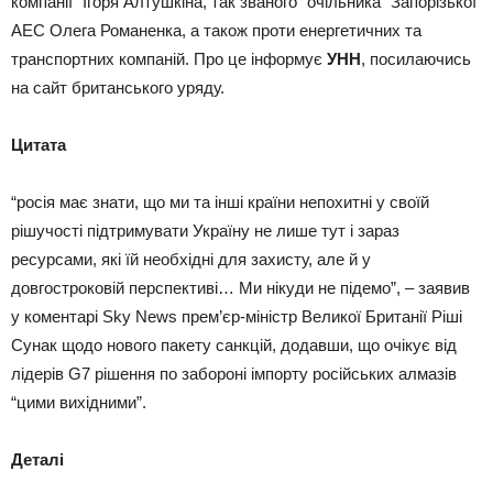
компанії” Ігоря Алтушкіна, так званого “очільника” Запорізької
АЕС Олега Романенка, а також проти енергетичних та
транспортних компаній. Про це інформує
УНН
, посилаючись
на сайт британського уряду.
Цитата
“росія має знати, що ми та інші країни непохитні у своїй
рішучості підтримувати Україну не лише тут і зараз
ресурсами, які їй необхідні для захисту, але й у
довгостроковій перспективі… Ми нікуди не підемо”, – заявив
у коментарі Sky News прем’єр-міністр Великої Британії Ріші
Сунак щодо нового пакету санкцій, додавши, що очікує від
лідерів G7 рішення по забороні імпорту російських алмазів
“цими вихідними”.
Деталі