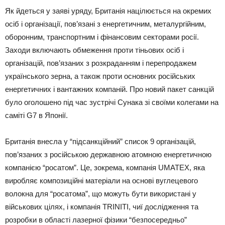
Як йдеться у заяві уряду, Британія націлюється на окремих
осіб і організації, пов’язані з енергетичним, металургійним,
оборонним, транспортним і фінансовим секторами росії.
Заходи включають обмеження проти тіньових осіб і
організацій, пов’язаних з розкраданням і перепродажем
українського зерна, а також проти основних російських
енергетичних і вантажних компаній. Про новий пакет санкцій
було оголошено під час зустрічі Сунака зі своїми колегами на
саміті G7 в Японії.
Британія внесла у “підсанкційний” список 9 організацій,
пов’язаних з російською державною атомною енергетичною
компанією “росатом”. Це, зокрема, компанія UMATEX, яка
виробляє композиційні матеріали на основі вуглецевого
волокна для “росатома”, що можуть бути використані у
військових цілях, і компанія TRINITI, чиї дослідження та
розробки в області лазерної фізики “безпосередньо”