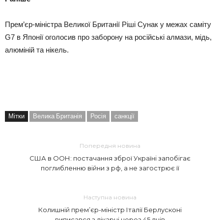
Прем’єр-міністра Великої Британії Ріші Сунак у межах саміту
G7 в Японії оголосив про заборону на російські алмази, мідь,
алюміній та нікель.
Мітки
Велика Британія
Росія
санкції
Попередня новина
США в ООН: постачання зброї Україні запобігає
поглибленню війни з рф, а не загострює її
Наступна новина
Колишній прем’єр-міністр Італії Берлусконі
виписався з лікарні через 45 днів