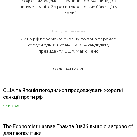
В офісі Омбудсмена заявили про 240 випадків
вилучення дітей з родин українських біженців у
Європі
Наступна новина
Якщо рф переможе Україну, то вона перейде
кордон однієї з країн НАТО – кандидат у
президенти США Майк Пенс
СХОЖІ ЗАПИСИ
США та Японія погодилися продовжувати жорсткі
санкції проти рф
17.11.2023
The Economist назвав Трампа “найбільшою загрозою”
для геополітики