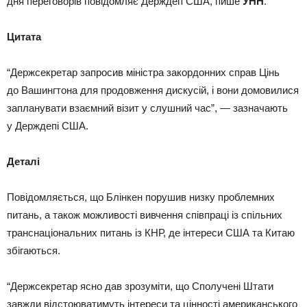
дня переговорів повідомляє Держдеп США, пише
УНН
.
Цитата
“Держсекретар запросив міністра закордонних справ Цінь
до Вашингтона для продовження дискусій, і вони домовилися
запланувати взаємний візит у слушний час”, — зазначають
у Держдепі США.
Деталі
Повідомляється, що Блінкен порушив низку проблемних
питань, а також можливості вивчення співпраці із спільних
транснаціональних питань із КНР, де інтереси США та Китаю
збігаються.
“Держсекретар ясно дав зрозуміти, що Сполучені Штати
завжди відстоюватимуть інтереси та цінності американського