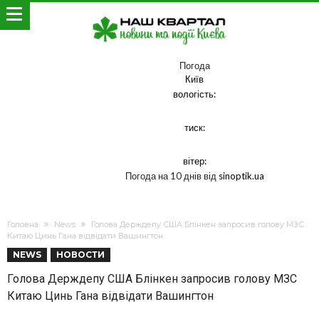
Погода
Київ
вологість:
тиск:
вітер:
Погода на 10 днів від
sinoptik.ua
Головна
News
Голова Держдепу США Блінкен запросив голову МЗС
Китаю Цинь Гана відвідати Вашингтон
NEWS
НОВОСТИ
Голова Держдепу США Блінкен запросив голову МЗС
Китаю Цинь Гана відвідати Вашингтон