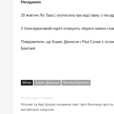
Нагадаємо
20 жовтня Ліз Трасс оголосила про відставку з посад
У Консервативній партії планують обрати нового гла
Повідомляли, що Борис Джонсон і Ріші Сунак є осно
Британії.
Мітки
Борис Джонсон
Велика Британія
Попередня новина
Японія та Австралія оновили пакт про безпеку проти
китайської загрози