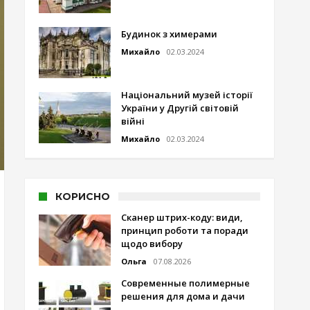
Будинок з химерами
Михайло
02.03.2024
Національний музей історії
України у Другій світовій
війні
Михайло
02.03.2024
КОРИСНО
Сканер штрих-коду: види,
принцип роботи та поради
щодо вибору
Ольга
07.08.2026
Современные полимерные
решения для дома и дачи