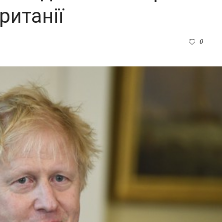
ританії
0