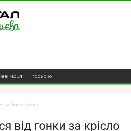
каві місця
Корисно
ем’єра Великої Британії
я від гонки за крісло