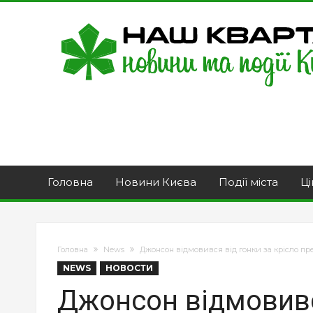
Головна
Новини Києва
Події міста
Ці
Головна
News
Джонсон відмовився від гонки за крісло пр
NEWS
НОВОСТИ
Джонсон відмовивс