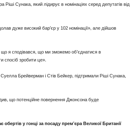
 Ріші Сунака, який лідирує в номінаціях серед депутатів від
долав дуже високий бар’єр у 102 номінації», але дійшов
му що я сподівався, що ми зможемо об’єднатися в
ти спосіб зробити це».
 Суелла Брейверман і Стів Бейкер, підтримали Ріші Сунака,
редив, що потенційне повернення Джонсона буде
бертів у гонці за посаду прем’єра Великої Британії