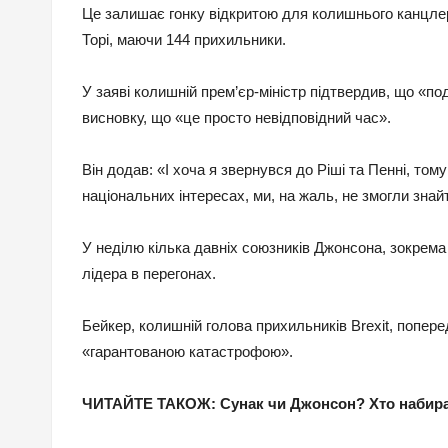
Це залишає гонку відкритою для колишнього канцлера
Торі, маючи 144 прихильники.
У заяві колишній прем’єр-міністр підтвердив, що «по
висновку, що «це просто невідповідний час».
Він додав: «І хоча я звернувся до Ріші та Пенні, то
національних інтересах, ми, на жаль, не змогли знай
У неділю кілька давніх союзників Джонсона, зокрема
лідера в перегонах.
Бейкер, колишній голова прихильників Brexit, попе
«гарантованою катастрофою».
ЧИТАЙТЕ ТАКОЖ: Сунак чи Джонсон? Хто набирає о