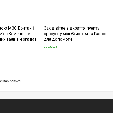
вою МЗС Британії
Захід вітає відкриття пункту
м’єр Кемерон: в
пропуску між Єгиптом та Газою
ших заяв він згадав
для допомоги
21.10.2023
ентарі закриті