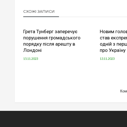
СХОЖІ ЗАПИСИ
Грета Тунберг заперечує
Новим голо
порушення громадського
став експре
порядку після арешту в
одній з пер
Лондоні
про Україну
15.11.2023
13.11.2023
Ком