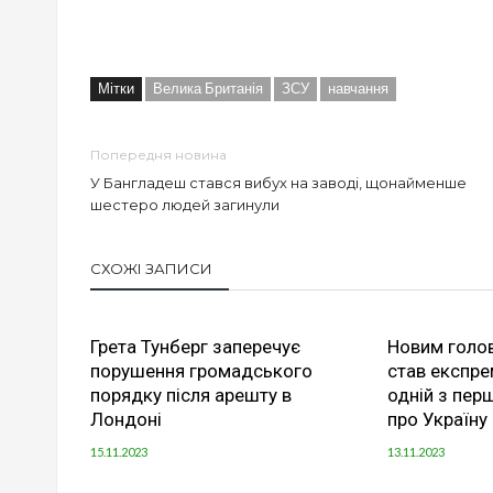
Мітки
Велика Британія
ЗСУ
навчання
Попередня новина
У Бангладеш стався вибух на заводі, щонайменше
шестеро людей загинули
СХОЖІ ЗАПИСИ
Грета Тунберг заперечує
Новим голо
порушення громадського
став експре
порядку після арешту в
одній з пер
Лондоні
про Україну
15.11.2023
13.11.2023