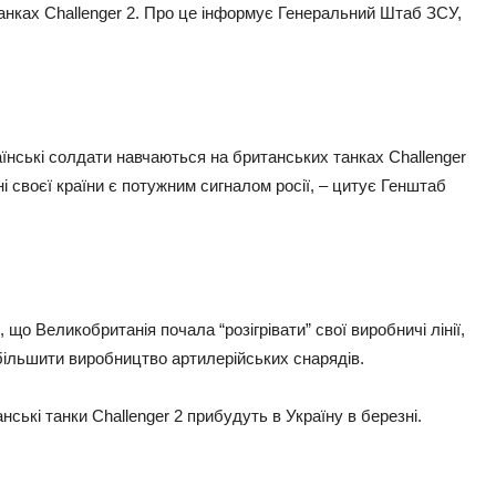
нках Challenger 2. Про це інформує Генеральний Штаб ЗСУ,
аїнські солдати навчаються на британських танках Challenger
енні своєї країни є потужним сигналом росії, – цитує Генштаб
що Великобританія почала “розігрівати” свої виробничі лінії,
більшити виробництво артилерійських снарядів.
нські танки Challenger 2 прибудуть в Україну в березні.
ть