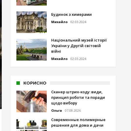
Будинок з химерами
Михайло
02.03.2024
Національний музей історії
України у Другій світовій
війні
Михайло
02.03.2024
КОРИСНО
Сканер штрих-коду: види,
принцип роботи та поради
щодо вибору
Ольга
07.08.2026
Современные полимерные
решения для дома и дачи