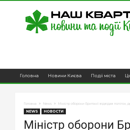
Головна
Новини Києва
Події міста
Ці
Головна
News
Міністр оборони Британії відвідав полігон, 
NEWS
НОВОСТИ
Міністр оборони Бр