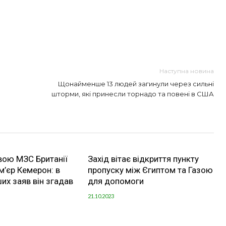
Наступна новина
Щонайменше 13 людей загинули через сильні
шторми, які принесли торнадо та повені в США
вою МЗС Британії
Захід вітає відкриття пункту
м’єр Кемерон: в
пропуску між Єгиптом та Газою
ших заяв він згадав
для допомоги
21.10.2023