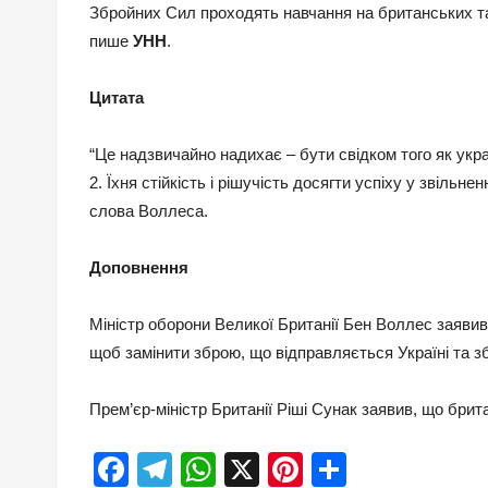
Збройних Сил проходять навчання на британських та
пише
УНН
.
Цитата
“Це надзвичайно надихає – бути свідком того як укр
2. Їхня стійкість і рішучість досягти успіху у звільн
слова Воллеса.
Доповнення
Міністр оборони Великої Британії Бен Воллес заявив, 
щоб замінити зброю, що відправляється Україні та з
Прем’єр-міністр Британії Ріші Сунак заявив, що брита
Facebook
Telegram
WhatsApp
X
Pinterest
Отправи