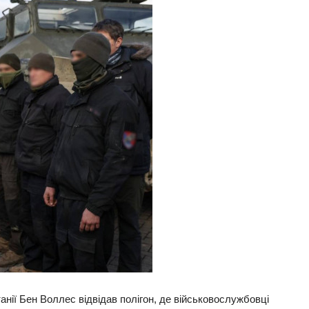
анії Бен Воллес відвідав полігон, де військовослужбовці