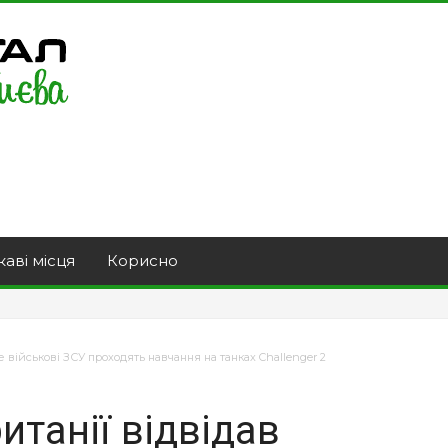
каві місця
Корисно
де військові ЗСУ проходять навчання на танках Challenger 2
итанії відвідав