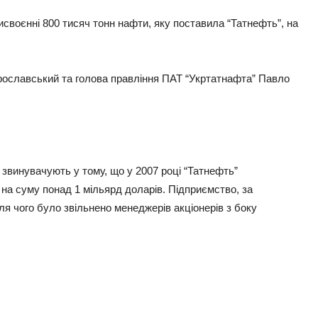
исвоєнні 800 тисяч тонн нафти, яку поставила “Татнефть”, на
рославський та голова правління ПАТ “Укртатнафта” Павло
 звинувачують у тому, що у 2007 році “Татнефть”
 на суму понад 1 мільярд доларів. Підприємство, за
ля чого було звільнено менеджерів акціонерів з боку