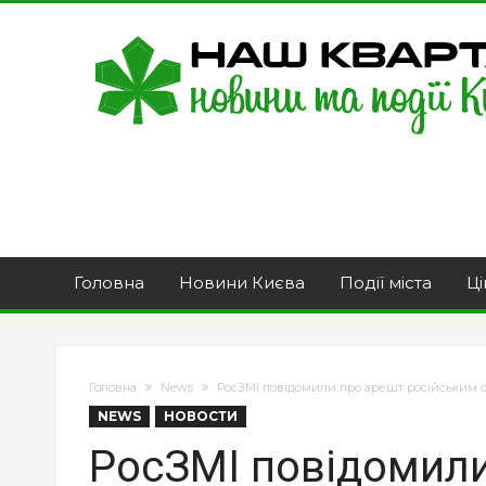
Головна
Новини Києва
Події міста
Ці
Головна
News
РосЗМІ повідомили про арешт російським 
NEWS
НОВОСТИ
РосЗМІ повідомили