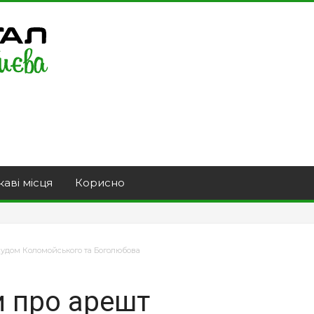
каві місця
Корисно
судом Коломойського та Боголюбова
 про арешт