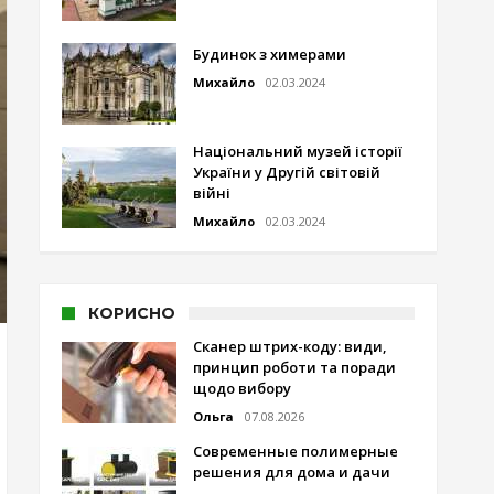
Будинок з химерами
Михайло
02.03.2024
Національний музей історії
України у Другій світовій
війні
Михайло
02.03.2024
КОРИСНО
Сканер штрих-коду: види,
принцип роботи та поради
щодо вибору
Ольга
07.08.2026
Современные полимерные
решения для дома и дачи