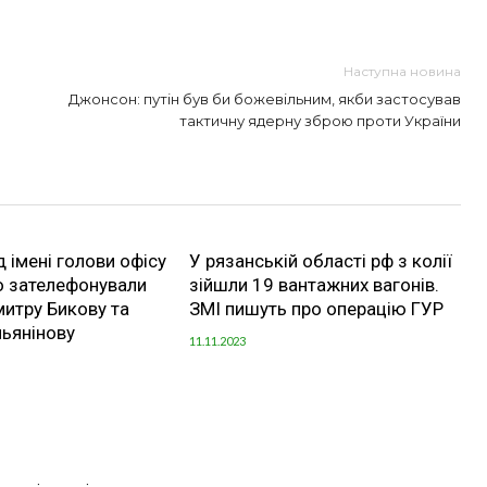
Наступна новина
Джонсон: путін був би божевільним, якби застосував
тактичну ядерну зброю проти України
д імені голови офісу
У рязанській області рф з колії
о зателефонували
зійшли 19 вантажних вагонів.
итру Бикову та
ЗМІ пишуть про операцію ГУР
ьянінову
11.11.2023