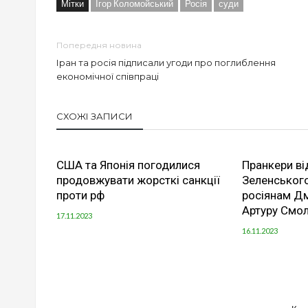
Мітки
Ігор Коломойський
Росія
суди
Попередня новина
Іран та росія підписали угоди про поглиблення
економічної співпраці
СХОЖІ ЗАПИСИ
США та Японія погодилися
Пранкери ві
продовжувати жорсткі санкції
Зеленськог
проти рф
росіянам Дм
Артуру Смол
17.11.2023
16.11.2023