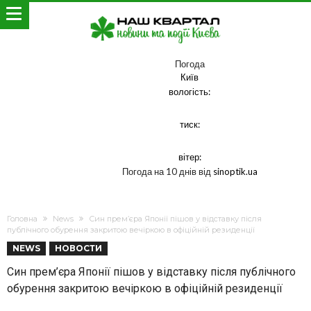
Погода
Київ
вологість:
тиск:
вітер:
Погода на 10 днів від
sinoptik.ua
Головна
News
Син прем’єра Японії пішов у відставку після
публічного обурення закритою вечіркою в офіційній резиденції
NEWS
НОВОСТИ
Син прем’єра Японії пішов у відставку після публічного
обурення закритою вечіркою в офіційній резиденції