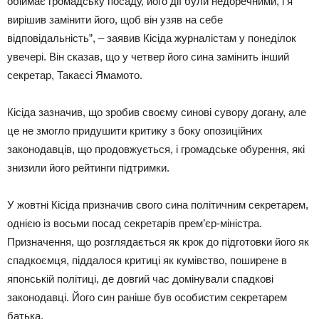
обіймає громадську посаду, його дії були недоречними, і я
вирішив замінити його, щоб він узяв на себе
відповідальність”, – заявив Кісіда журналістам у понеділок
увечері. Він сказав, що у четвер його сина замінить інший
секретар, Такаєсі Ямамото.
Кісіда зазначив, що зробив своєму синові сувору догану, але
це не змогло придушити критику з боку опозиційних
законодавців, що продовжується, і громадське обурення, які
знизили його рейтинги підтримки.
У жовтні Кісіда призначив свого сина політичним секретарем,
однією із восьми посад секретарів прем’єр-міністра.
Призначення, що розглядається як крок до підготовки його як
спадкоємця, піддалося критиці як кумівство, поширене в
японській політиці, де довгий час домінували спадкові
законодавці. Його син раніше був особистим секретарем
батька.