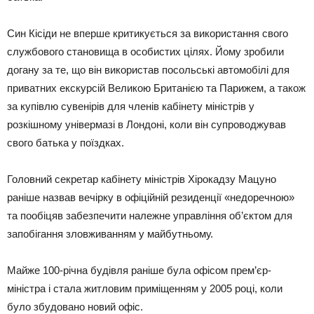
Син Кісіди не вперше критикується за використання свого
службового становища в особистих цілях. Йому зробили
догану за те, що він використав посольські автомобілі для
приватних екскурсій Великою Британією та Парижем, а також
за купівлю сувенірів для членів кабінету міністрів у
розкішному універмазі в Лондоні, коли він супроводжував
свого батька у поїздках.
Головний секретар кабінету міністрів Хірокадзу Мацуно
раніше назвав вечірку в офіційній резиденції «недоречною»
та пообіцяв забезпечити належне управління об’єктом для
запобігання зловживанням у майбутньому.
Майже 100-річна будівля раніше була офісом прем’єр-
міністра і стала житловим приміщенням у 2005 році, коли
було збудовано новий офіс.