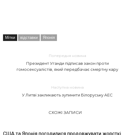
Мітки
відставки
Японія
Попередня новина
Президент Уганди підписав закон проти
гомосексуалістів, який передбачає смертну кару
Наступна новина
У Литві закликають зупинити Білоруську АЕС
СХОЖІ ЗАПИСИ
США та Японія погодилися продовжувати жорсткі