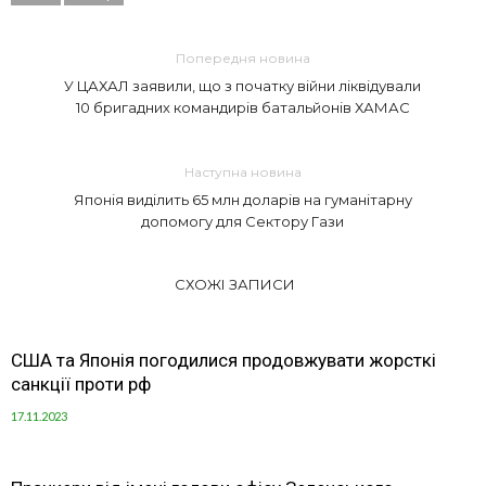
Попередня новина
У ЦАХАЛ заявили, що з початку війни ліквідували
10 бригадних командирів батальйонів ХАМАС
Наступна новина
Японія виділить 65 млн доларів на гуманітарну
допомогу для Сектору Гази
СХОЖІ ЗАПИСИ
США та Японія погодилися продовжувати жорсткі
санкції проти рф
17.11.2023