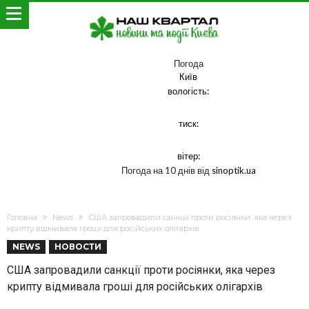
Погода
Київ
вологість:
тиск:
вітер:
Погода на 10 днів від
sinoptik.ua
Головна
News
США запровадили санкції проти росіянки, яка через
крипту відмивала гроші для російських олігархів
NEWS
НОВОСТИ
США запровадили санкції проти росіянки, яка через
крипту відмивала гроші для російських олігархів