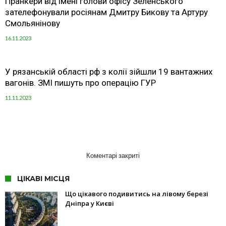
Пранкери від імені голови офісу Зеленського
зателефонували росіянам Дмитру Бикову та Артуру
Смольянінову
16.11.2023
У рязанській області рф з колії зійшли 19 вантажних
вагонів. ЗМІ пишуть про операцію ГУР
11.11.2023
Коментарі закриті
ЦІКАВІ МІСЦЯ
Що цікавого подивитись на лівому березі
Дніпра у Києві