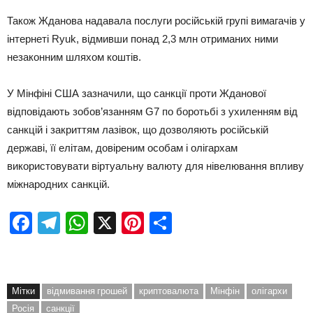
Також Жданова надавала послуги російській групі вимагачів у
інтернеті Ryuk, відмивши понад 2,3 млн отриманих ними
незаконним шляхом коштів.
У Мінфіні США зазначили, що санкції проти Жданової
відповідають зобов’язанням G7 по боротьбі з ухиленням від
санкцій і закриттям лазівок, що дозволяють російській
державі, її елітам, довіреним особам і олігархам
використовувати віртуальну валюту для нівелювання впливу
міжнародних санкцій.
Facebook
Telegram
WhatsApp
X
Pinterest
Отправить
Мітки
відмивання грошей
криптовалюта
Мінфін
олігархи
Росія
санкції