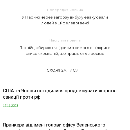
Попередня новина
У Парижі через загрозу вибуху евакуювали
людей з Ейфелевої вежі
Наступна новина
Латвійці збирають підписи з вимогою відкрили
список компаній, що працюють з росією
СХОЖІ ЗАПИСИ
США та Японія погодилися продовжувати жорсткі
санкції проти рф
17.11.2023
Пранкери від імені голови офісу Зеленського