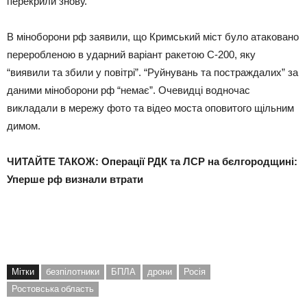
перекрили знову.
В міноборони рф заявили, що Кримський міст було атаковано
переробленою в ударний варіант ракетою С-200, яку
“виявили та збили у повітрі”. “Руйнувань та постраждалих” за
даними міноборони рф “немає”. Очевидці водночас
викладали в мережу фото та відео моста оповитого щільним
димом.
ЧИТАЙТЕ ТАКОЖ: Операції РДК та ЛСР на бєлгородщині:
Уперше рф визнали втрати
Мітки
безпілотники
БПЛА
дрони
Росія
Ростовська область