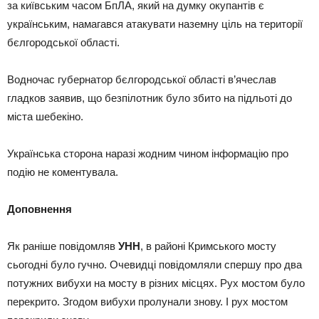
за київським часом БпЛА, який на думку окупантів є
українським, намагався атакувати наземну ціль на території
бєлгородської області.
Водночас губернатор бєлгородської області в’ячеслав
гладков заявив, що безпілотник було збито на підльоті до
міста шебекіно.
Українська сторона наразі жодним чином інформацію про
подію не коментувала.
Доповнення
Як раніше повідомляв
УНН
, в районі Кримського мосту
сьогодні було гучно. Очевидці повідомляли спершу про два
потужних вибухи на мосту в різних місцях. Рух мостом було
перекрито. Згодом вибухи пролунали знову. І рух мостом