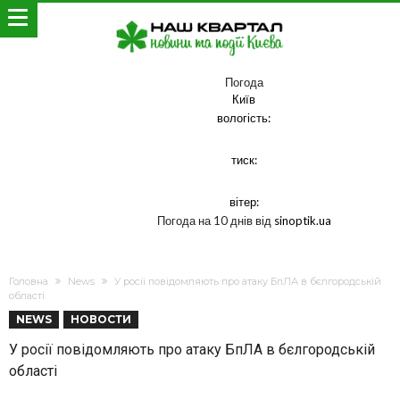
Погода
Київ
вологість:
тиск:
вітер:
Погода на 10 днів від
sinoptik.ua
Головна
News
У росії повідомляють про атаку БпЛА в бєлгородській
області
NEWS
НОВОСТИ
У росії повідомляють про атаку БпЛА в бєлгородській
області