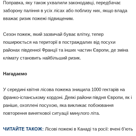
Поправка, яку також ухвалили законодавці, передбачає
заборону паління в усіх лісах або поблизу них, якщо влада
вважає ризик пожежі підвищеним.
Сезон пожеж, який зазвичай буває влітку, тепер
поширюється на території в постраждалих від посухи
районах південної Франції та інших частин Європи, де зміна
клімату становить найбільший ризик.
Нагадаємо
У середині квітня лісова пожежа знищила 1000 гектарів на
франко-іспанському кордоні. Деякі райони півдня Європи, як і
раніше, охоплені посухою, яка викликає побоювання
повторення виняткової ситуації минулого літа.
ЧИТАЙТЕ ТАКОЖ:
Лісові пожежі в Канаді та росії: вчені б’ють