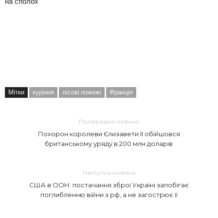
на сполох
Мітки
куріння
лісові пожежі
Франція
Попередня новина
Похорон королеви Єлизавети II обійшовся
британському уряду в 200 млн доларів
Наступна новина
США в ООН: постачання зброї Україні запобігає
поглибленню війни з рф, а не загострює її