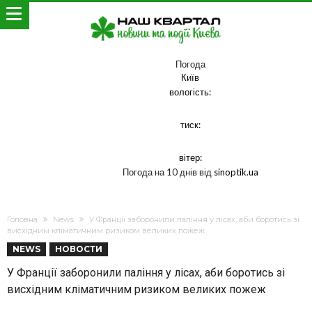
Погода
Київ
вологість:
тиск:
вітер:
Погода на 10 днів від
sinoptik.ua
Головна
News
У Франції заборонили паління у лісах, аби боротись зі
висхідним кліматичним ризиком великих пожеж
NEWS
НОВОСТИ
У Франції заборонили паління у лісах, аби боротись зі
висхідним кліматичним ризиком великих пожеж